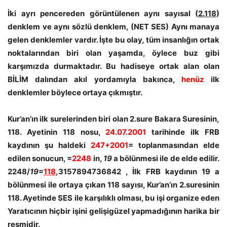
İki ayrı pencereden görüntülenen aynı sayısal (
2.118
)
denklem ve aynı sözlü denklem, (NET SES) Aynı manaya
gelen denklemler vardır. İşte bu olay, tüm insanlığın ortak
noktalarından biri olan yaşamda, öylece buz gibi
karşımızda durmaktadır. Bu hadiseye ortak alan olan
BİLİM dalından akıl yordamıyla bakınca,
henüz
ilk
denklemler böylece ortaya çıkmıştır.
Kur’an’ın ilk surelerinden biri olan 2.sure Bakara Suresinin,
118. Ayetinin 118 nosu,
24.07.2001
tarihinde ilk FRB
kaydının şu haldeki
247+2001
= toplanmasından elde
edilen sonucun, =
2248
in,
19
a bölünmesi ile de elde edilir.
2248/
19
=
118
,3157894736842 , İlk FRB kaydının 19 a
bölünmesi ile ortaya çıkan 118 sayısı, Kur’an’ın 2.suresinin
118. Ayetinde SES ile karşılıklı olması, bu işi organize eden
Yaratıcının hiçbir işini gelişigüzel yapmadığının harika bir
resmidir.