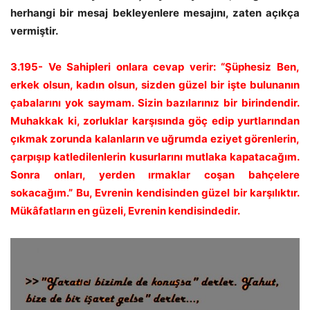
herhangi bir mesaj bekleyenlere mesajını, zaten açıkça
vermiştir.
3.195- Ve Sahipleri onlara cevap verir: “Şüphesiz Ben,
erkek olsun, kadın olsun, sizden güzel bir işte bulunanın
çabalarını yok saymam. Sizin bazılarınız
bir birindendir
.
Muhakkak ki, zorluklar karşısında göç edip yurtlarından
çıkmak zorunda kalanların ve uğrumda eziyet görenlerin,
çarpışıp katledilenlerin kusurlarını mutlaka kapatacağım.
Sonra onları, yerden ırmaklar coşan bahçelere
sokacağım.” Bu, Evrenin kendisinden güzel bir karşılıktır.
Mükâfatların en güzeli, Evrenin kendisindedir.