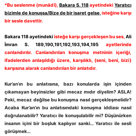
*Bu seslenme (munādī),
Bakara S. 118
ayetindeki
Yaratıcı
bizimle de konuşsa/Bize de bir işaret gelse
,
isteğine karşı
bir sesle davettir.
Bakara 118 ayetindeki
isteğe karşı gerçekleşen bu ses,
Ali
İmran S. 189,190,191,192,193,194,195
ayetlerinde
canlandırılır. Canlandırılan konuşma metninin içeriği,
ifadelerden
anlaşıldığı üzere, karşılıklı,
(seni, beni, bizi)
karşısına alarak canlandırılan bir anlatıdır.
Kur’an’ın bu anlatısına, bazı konularda işin içinden
çıkamayan beyinsizler gibi mecaz mıdır diyelim? ASLA!
Peki, mecaz değilse bu konuşma nasıl gerçekleşmelidir?
Acaba Kur’an’ın bu anlatısındaki konuşma iddiası nasıl
doğrulanabilir? Yaratıcı ile konuşulabilir mi? Düşünürken
insanın içini bir boşluk kaplıyor sanki… Yaratıcı ile sesli
görüşmek…