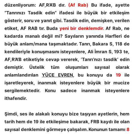
düzenliyorum: AF,R’A’B dır.
(Af Rab)
Bu ifade, ayette
”Tanrınızı Tasdik edin” ifadesi ile büyük bir etkileşim
gösterir, soru ve yanıt gibi. Tasdik edin, demişken, verilen
etiket, AF RAB tır. Buda
yeni bir denklemdir.
Af Rab, ne
kadarda manalı değil mi? Sayıların yanında Harfleri de
büyük anlam/mana taşımaktadır. Tanrı, Bakara S, 118 de
kendileriyle konuşmasını isteyenlere, Ali İmran S, 193 te,
AF,R’A’B etiketiyle cevap vererek, ‘Tanrı’nızı tasdik’ edin
demiştir. Üstelik tüm oluşumları sayısal olarak
anlamlandırılan
YÜCE EVREN
, bu konuyu da
19
ile
işaretleyerek, inanmak isteyenlere büyük bir mucize
sergilemektedir. Konu sadece inanmak isteyenlere
ithafendir.
Şimdi, ses ile alakalı konuyu bize taşıyan ayetlerin, hem
tarih hem de 19 ile etkileşime bakarak, FRB kaydı ile olan
sayısal denklemini görmeye çalışalım. Konunun tamamı
8