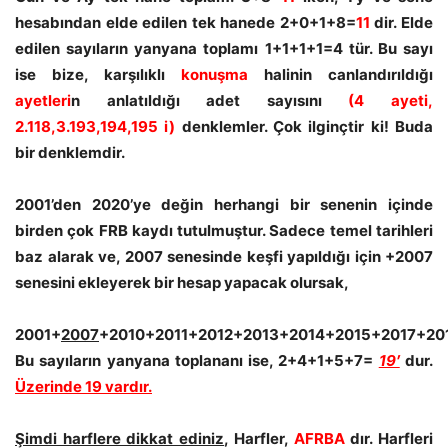
hesabından elde edilen tek hanede 2+0+1+8=
11
dir. Elde
edilen sayıların yanyana toplamı 1+1+1+1=4 tür. Bu sayı
ise bize, karşılıklı
konuşma
halinin canlandırıldığı
ayetleri
n anlatıldığı adet sayısını
(4 ayeti,
2.118,3.193,194,195 i)
denklemler. Çok ilginçtir ki! Buda
bir denklemdir.
2001’den 2020’ye değin herhangi bir senenin içinde
birden çok FRB kaydı tutulmuştur. Sadece temel tarihleri
baz alarak ve, 2007 senesinde keşfi yapıldığı için +2007
senesini ekleyerek bir hesap yapacak olursak,
2001+
2007
+2010+2011+2012+2013+2014+2015+2017+20
Bu sayıların yanyana toplananı ise, 2+4+1+5+7=
19′
dur.
Üzerinde 19 vardır.
Şimdi harflere dikkat ediniz
, Harfler,
AFRBA
dır. Harfleri