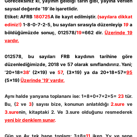
Göreceksiniz ki, yayının geldiği tarih gibi, yayına verilen
sayısal değerde ‘19’ ile işaretlidir.
Etiket: AFRB
180725
A ile kayıt edilmiştir.
(sayılara dikkat
ediniz!)
1-8-0-7-2-5, bu sayıları sırasıyla düzenleyip
19
a
böldüğümüzde sonuç, 012578/
19
=662 dir.
Üzerinde 19
vardır.
012578, bu sayıları FRB kaydının tarihine göre
düzenlediğimizde, 2018 ve 57 olarak sınıflandırırız. Yani;
‘20+18=
38
’ (2×19) ve
57
, (3×19) ya da 20+18+57=
95
(5×19)
Üzerinde ‘19’ vardır.
Aynı halde yanyana toplananı ise: 1+8+0+7+2+5=
23
tür.
Bu, (
2
ve
3
) sayısı bize, konunun anlatıldığı
2.sure
ve
3.sure
nin, kitaptaki 2. Ve 3.sure olduğunu resmederek
yeni bir denklem sunar
.
Gün ve Ay tek hane toplam: 3+8=
11
iken, Yy ve sene