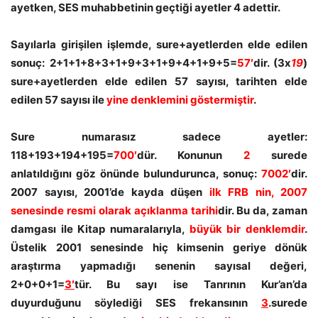
ayetken, SES muhabbetinin geçtiği ayetler 4 adettir.
Sayılarla girişilen işlemde, sure+ayetlerden elde edilen
sonuç: 2+1+1+8+3+1+9+3+1+9+4+1+9+5=
57′
dir. (3x
19
)
sure+ayetlerden elde edilen 57 sayısı, tarihten elde
edilen 57 sayısı ile
yine denklemini göstermiştir
.
Sure numarasız sadece ayetler:
118+193+194+195=
700′
dür. Konunun
2
surede
anlatıldığını göz önünde bulundurunca, sonuç:
7002′
dir.
2007 sayısı, 2001’de kayda düşen
ilk FRB nin, 2007
senesinde resmi olarak açıklanma tarihi
dir. Bu da, zaman
damgası ile Kitap numaralarıyla,
büyük bir denklemdir
.
Üstelik 2001 senesinde hiç kimsenin geriye dönük
araştırma yapmadığı senenin sayısal değeri,
2+0+0+1=
3′
tür. Bu sayı ise Tanrının Kur’an’da
duyurduğunu söylediği SES frekansının
3
.surede