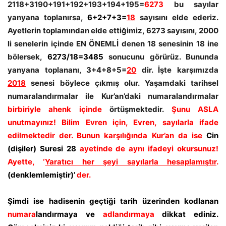
2118+3190+191+192+193+194+195=
6273
bu sayılar
yanyana toplanırsa,
6+2+7+3=
18
sayısını elde ederiz.
Ayetlerin toplamından elde ettiğimiz, 6273 sayısını, 2000
li senelerin içinde EN ÖNEMLİ denen 18 senesinin 18 ine
bölersek,
6273/18=3485
sonucunu görürüz. Bununda
yanyana toplananı, 3+4+8+5=
20
dir. İşte karşımızda
2018
senesi böylece çıkmış olur. Yaşamdaki tarihsel
numaralandırmalar ile Kur’an’daki numaralandırmalar
birbiriyle ahenk içinde
örtüşmektedir.
Şunu ASLA
unutmayınız! Bilim Evren için, Evren, sayılarla ifade
edilmektedir der. Bunun karşılığında Kur’an da ise
Cin
(dişiler) Suresi 28
ayetinde de aynı ifadeyi okursunuz!
Ayette, ‘
Yaratıcı her şeyi sayılarla hesaplamıştır
.
(denklemlemiştir)’
der.
Şimdi ise hadisenin geçtiği tarih üzerinden kodlanan
numara
landırmaya ve
adlandırmaya
dikkat ediniz.