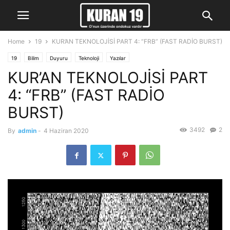
Home
19
KUR’AN TEKNOLOJİSİ PART 4: “FRB” (FAST RADİO BURST)
19
Bilim
Duyuru
Teknoloji
Yazılar
KUR’AN TEKNOLOJİSİ PART
4: “FRB” (FAST RADİO
BURST)
3492
2
By
admin
-
4 Haziran 2020