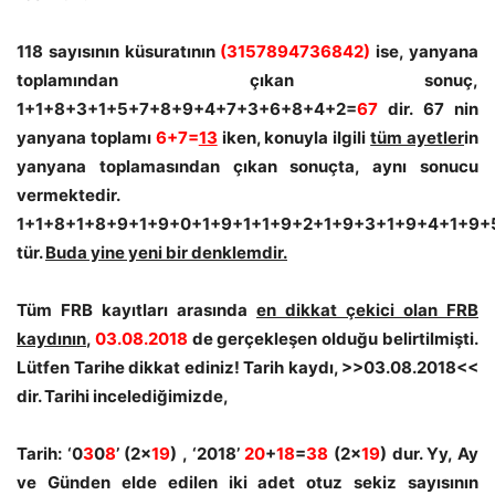
118 sayısının küsuratının
(3157894736842)
ise, yanyana
toplamından çıkan sonuç,
1+1+8+3+1+5+7+8+9+4+7+3+6+8+4+2=
67
dir. 67 nin
yanyana toplamı
6+7=
13
iken, konuyla ilgili
tüm ayetler
in
yanyana toplamasından çıkan sonuçta, aynı sonucu
vermektedir.
1+1+8+1+8+9+1+9+0+1+9+1+1+9+2+1+9+3+1+9+4+1+9+
tür.
Buda yine yeni bir denklemdir.
Tüm FRB kayıtları arasında
en dikkat çekici olan FRB
kaydının
,
03.08.2018
de gerçekleşen olduğu belirtilmişti.
Lütfen Tarihe dikkat ediniz! Tarih kaydı, >>03.08.2018<<
dir. Tarihi incelediğimizde,
Tarih: ‘0
3
0
8
’ (2x
19
) , ‘2018’
20
+
18
=
38
(2x
19
) dur. Yy, Ay
ve Günden elde edilen iki adet otuz sekiz sayısının