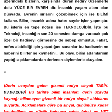
üzerindeki bizlerin, karşısında duran nedir? Gizemlerle
dolu YÜCE BİR EVREN dir. İnsanlık yaşam alanı olan
Dünyada, Evrenin sırlarını çözebilmek için ise BİLİMİ
kullanır. Bilim, insanlık adına hatırı sayılır işler yapmıştır.
Bu işlerin en tepe notası ise TEKNOLOJİDİR. İşte bu
Teknoloji, insanlığın son 20 senesine damga vuracak çok
özel bir hadiseyi görmesine de sebep olmuştur. Fakat,
nefes alabildiği için yaşadığını sananlar bu hadisenin ne
haberini bilirler ne kıymetini… Bu olayı, bilim adamlarının
yaptığı açıklamalardan derlenen söylemlerle okuyalım.
*
(Derin uzaydan gelen gizemli radyo sinyali TARİH:
03.08.2018
) Bu tarihte bilim insanları, derin uzayda
kaynağı bilinmeyen gizemli bir radyo sinyali aldıklarını
duyurdu. Açıklamalara göre bu sinyal, günümüze kadar
kaydedilmiş en düşük frekansa sahip fakat
en NET