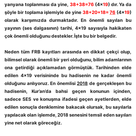
yanyana toplanması da yine,
38+38=76
(4x
19
) dır. Ya da
şöyle bir toplama işlemiyle de yine
38+20+18=
76
(4x
19
)
olarak karşımızda durmaktadır. En önemli sayılan bu
yayının (ses dalgasının) tarihi, 4×19 sayısıyla hakikaten
çok önemli olduğunu destekler. İşte bu bir belgedir.
Neden tüm FRB kayıtları arasında en dikkat çekçi olup,
bilimsel olarak önemli bir yeri olduğunu, bilim adamlarının
ona getirdiği açıklamadan görmüştük. Tarihinden elde
edilen 4×19 verisininde bu hadisenin ne kadar önemli
olduğunu anlıyoruz. En önemlisi
2018
de gerçekleşen bu
hadisenin, Kur’an’da bahsi geçen konunun içinden,
sadece SES ve konuşma ifadesi geçen ayetlerden, elde
edilen sonuçla denklemine bakacak olursak, bu sayılarla
yapılacak olan işlemde, 2018 senesini temsil eden sayıları
yine net olarak göreceğiz.