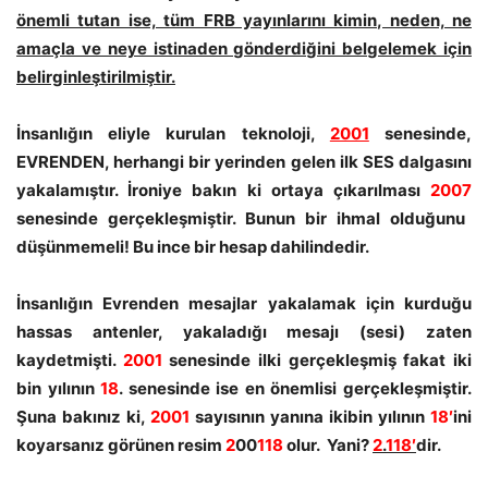
önemli tutan ise, tüm FRB yayınlarını kimin, neden, ne
amaçla ve neye istinaden gönderdiğini belgelemek için
belirginleştirilmiştir.
İnsanlığın eliyle kurulan teknoloji,
2001
senesinde,
EVRENDEN, herhangi bir yerinden gelen ilk SES dalgasını
yakalamıştır. İroniye bakın ki ortaya çıkarılması
2007
senesinde gerçekleşmiştir. Bunun bir ihmal olduğunu
düşünmemeli! Bu ince bir hesap dahilindedir.
İnsanlığın Evrenden mesajlar yakalamak için kurduğu
hassas antenler, yakaladığı mesajı (sesi) zaten
kaydetmişti.
2001
senesinde ilki gerçekleşmiş fakat iki
bin yılının
18
. senesinde ise en önemlisi gerçekleşmiştir.
Şuna bakınız ki,
2001
sayısının yanına ikibin yılının
18′
ini
koyarsanız görünen resim
2
00
118
olur. Yani?
2
.
118′
dir.