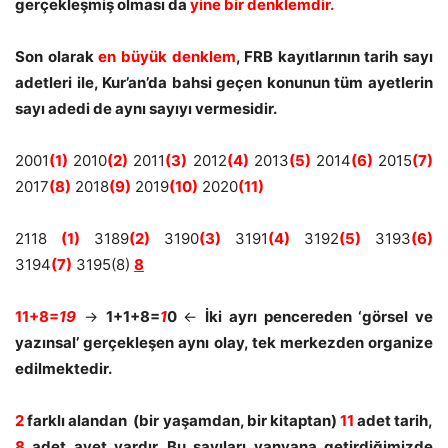
gerçekleşmiş olması da
yine bir denklemdir.
Son olarak
en büyük denklem
, FRB kayıtlarının tarih sayı
adetleri ile, Kur’an’da bahsi geçen konunun tüm ayetlerin
sayı adedi de aynı sayıyı vermesidir.
2001
(1)
2010
(2)
2011
(3)
2012
(4)
2013
(5)
2014
(6)
2015
(7)
2017
(8)
2018
(9)
2019
(10)
2020
(11)
2118
(1)
3189
(2)
3190
(3)
3191
(4)
3192
(5)
3193
(6)
3194
(7)
3195(8)
8
11+8=
19
->
1+1+8=
1
0
<-
İki ayrı pencereden ‘görsel ve
yazınsal’ gerçekleşen aynı olay, tek merkezden organize
edilmektedir.
2
farklı alandan (bir yaşamdan, bir kitaptan)
11
adet tarih,
8
adet ayet vardır. Bu sayıları yanyana getirdiğimizde