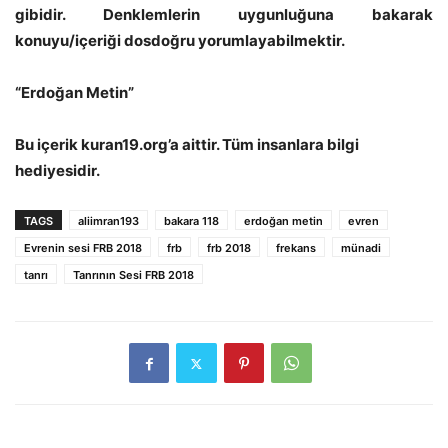
gibidir. Denklemlerin uygunluğuna bakarak
konuyu/içeriği dosdoğru yorumlayabilmektir.
“Erdoğan Metin”
Bu içerik kuran19.org’a aittir. Tüm insanlara bilgi
hediyesidir.
TAGS
aliimran193
bakara 118
erdoğan metin
evren
Evrenin sesi FRB 2018
frb
frb 2018
frekans
münadi
tanrı
Tanrının Sesi FRB 2018