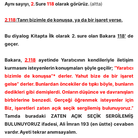
Aynı sayıyı,
2
. Sure
118
olarak görürüz.
(altta)
2.118
:Tanrı bizimle de konuşsa, ya da bir işaret verse.
Bu diyalog Kitapta İlk olarak 2. sure olan Bakara
118′
de
geçer.
Bakara,
2.
118
ayetinde Yaratıcının kendileriyle iletişim
kurmasını isteyenlerin konuşmaları şöyle geçilir;
“Yaratıcı
bizimle de konuşsa”* derler. Yahut bize de bir işaret
gelse” derler. Bunlardan öncekiler de tıpkı böyle, bunların
dedikleri gibi demişlerdi. Onların düşünce ve davranışları
birbirlerine benzedi. Gerçeği öğrenmek isteyenler için
Biz, işaretleri zaten açık seçik sergilemiş bulunuyoruz.”
Tamda buradaki ZATEN AÇIK SEÇİK SERGİLEMİŞ
BULUNUYORUZ ifadesi, Ali İmran 193 (en üstte) cevaben
vardır. Ayeti tekrar anımsayalım.