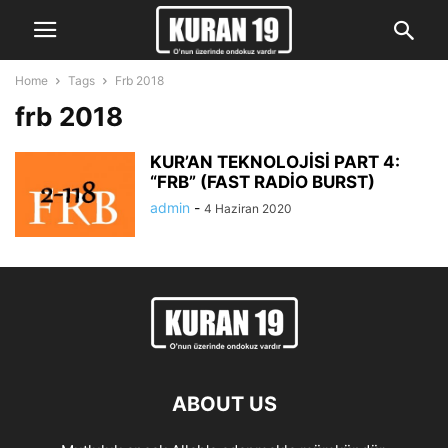
Home
Tags
Frb 2018
frb 2018
KUR’AN TEKNOLOJİSİ PART 4:
“FRB” (FAST RADİO BURST)
admin
-
4 Haziran 2020
ABOUT US