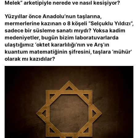
Melek”
arketipiyle nerede ve nasıl kesişiyor?
Yüzyıllar önce Anadolu’nun taşlarına,
mermerlerine kazınan o 8 köşeli
“Selçuklu Yıldızı”
,
sadece bir süsleme sanatı mıydı? Yoksa kadim
medeniyetler, bugün bizim laboratuvarlarda
ulaştığımız ‘oktet kararlılığı’nın ve Arş’ın
kuantum matematiğinin şifresini, taşlara ‘mühür’
olarak mı kazıdılar?