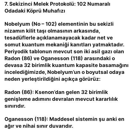
7. Sekizinci Melek Protokolü: 102 Numaralı
Odadaki Köprü Muhafızı
Nobelyum (
No – 102
) elementinin bu sekizli
nizamın kilit taşı olmasının arkasında,
tesadüflerle açıklanamayacak kadar net ve
somut kuantum mekaniği kanıtları yatmaktadır.
Periyodik tablonun mevcut son iki asil gazı olan
Radon (
86
) ve Oganesson (
118
) arasındaki o
devasa 32 birimlik kuantum kapasite basamağını
incelediğimizde, Nobelyum’un o boyutsal odaya
neden yerleştirildiğini açıkça görürüz:
Radon (
86
):
Ksenon’dan gelen 32 birimlik
genişleme adımını devralan mevcut kararlılık
sınırıdır.
Oganesson (
118
):
Maddesel sistemin şu anki en
ağır ve nihai sınır duvarıdır.