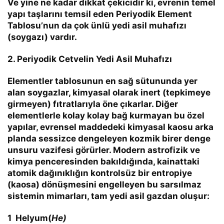
Ve yine ne kadar dikkat çekicidir ki, evrenin temel
yapı taşlarını temsil eden Periyodik Element
Tablosu’nun da çok ünlü yedi asil muhafızı
(soygazı) vardır.
2. Periyodik Cetvelin Yedi Asil Muhafızı
Elementler tablosunun en sağ sütununda yer
alan soygazlar, kimyasal olarak
inert (tepkimeye
girmeyen)
fıtratlarıyla öne çıkarlar. Diğer
elementlerle kolay kolay bağ kurmayan bu özel
yapılar, evrensel maddedeki kimyasal kaosu arka
planda sessizce dengeleyen kozmik birer denge
unsuru vazifesi görürler. Modern astrofizik ve
kimya penceresinden bakıldığında, kainattaki
atomik dağınıklığın kontrolsüz bir entropiye
(kaosa) dönüşmesini engelleyen bu sarsılmaz
sistemin mimarları, tam yedi asil gazdan oluşur:
1
Helyum(
He)