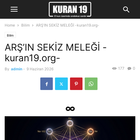
Home
Bilim
ARŞ’IN SEKİZ MELEĞİ -kuran19.org-
Bilim
ARŞ’IN SEKİZ MELEĞİ -
kuran19.org-
177
0
By
admin
-
9 Haziran 2026
∞