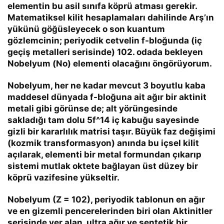
elementin bu asil sınıfa köprü atması gerekir.
Matematiksel kilit hesaplamaları dahilinde Arş’ın
yükünü göğüsleyecek o son kuantum
gözlemcinin; periyodik cetvelin f-bloğunda (iç
geçiş metalleri serisinde) 102. odada bekleyen
Nobelyum (No)
elementi olacağını öngörüyorum.
Nobelyum, her ne kadar mevcut 3 boyutlu kaba
maddesel dünyada f-bloğuna ait ağır bir aktinit
metali gibi görünse de; alt yörüngesinde
sakladığı tam dolu
5f^14
iç kabuğu sayesinde
gizli bir kararlılık matrisi taşır. Büyük faz değişimi
(kozmik transformasyon) anında bu içsel kilit
açılarak, elementi bir metal formundan çıkarıp
sistemi mutlak oktete bağlayan üst düzey bir
köprü vazifesine yükseltir.
Nobelyum (
Z = 102
), periyodik tablonun en ağır
ve en gizemli pencerelerinden biri olan Aktinitler
serisinde yer alan, ultra ağır ve sentetik bir