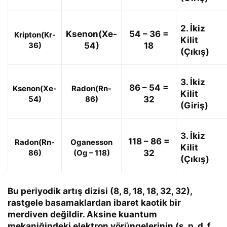
2. İkiz
Ksenon(Xe-
54 – 36 =
Kripton(Kr-
Kilit
36)
54)
18
(Çıkış)
3. İkiz
86 – 54 =
Ksenon(Xe-
Radon(Rn-
Kilit
54)
86)
32
(Giriş)
3. İkiz
118 – 86 =
Radon(Rn-
Oganesson
Kilit
86)
(Og – 118)
32
(Çıkış)
Bu periyodik artış dizisi (
8, 8, 18, 18, 32, 32
),
rastgele basamaklardan ibaret kaotik bir
merdiven değildir. Aksine kuantum
mekaniğindeki elektron yörüngelerinin (
s, p, d, f