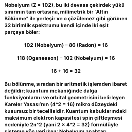
Nobelyum (
Z = 102
), bu iki devasa çekirdek yükü
sınırının tam ortasına, milimetrik bir “Altın
Bölünme” ile yerleşir ve o çözülemez gibi görünen
32 birimlik spektrumu kendi içinde iki eşit
parçaya böler:
102 (Nobelyum) – 86 (Radon) =
16
118 (Oganesson) – 102 (Nobelyum) =
16
16 + 16 = 32
Bu bölünme, sıradan bir aritmetik işlemden ibaret
değildir; kuantum mekaniğinde dalga
fonksiyonlarını ve orbital geometrisini belirleyen
Kareler Yasası’nın (
4^2 = 16
)
mikro düzeydeki
kusursuz bir tecellisidir. Kuantum kabuklarındaki
maksimum elektron kapasitesi spin çiftleşmesi
nedeniyle
2n^2
(yani
2 x 4^2 = 32
) formülüyle
sisteme yön verirken; Nobelyum anahtarı