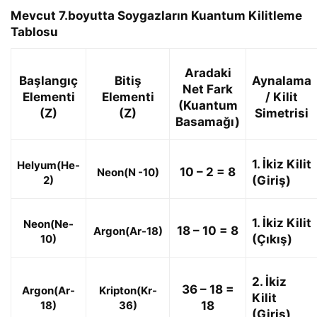
Mevcut 7.boyutta Soygazların Kuantum Kilitleme
Tablosu
Aradaki
Başlangıç
Bitiş
Aynalama
Net Fark
Elementi
Elementi
/ Kilit
(Kuantum
(Z)
(Z)
Simetrisi
Basamağı)
1. İkiz Kilit
Helyum(He-
10 – 2 =
8
Neon(N -10)
2)
(Giriş)
1. İkiz Kilit
Neon(Ne-
18 – 10 =
8
Argon(Ar-18)
10)
(Çıkış)
2. İkiz
36 – 18 =
Argon(Ar-
Kripton(Kr-
Kilit
18)
36)
18
(Giriş)