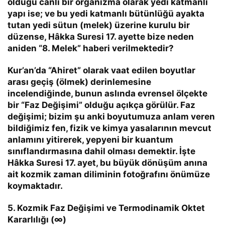
olduğu canlı bir organizma olarak yedi katmanlı
yapı ise; ve bu yedi katmanlı bütünlüğü ayakta
tutan yedi sütun (melek) üzerine kurulu bir
düzense, Hâkka Suresi 17. ayette bize neden
aniden
“8. Melek”
haberi verilmektedir?
Kur’an’da “Ahiret” olarak vaat edilen boyutlar
arası geçiş (ölmek) derinlemesine
incelendiğinde, bunun aslında evrensel ölçekte
bir
“Faz Değişimi”
olduğu açıkça görülür. Faz
değişimi; bizim şu anki boyutumuza anlam veren
bildiğimiz fen, fizik ve kimya yasalarının mevcut
anlamını yitirerek, yepyeni bir kuantum
sınıflandırmasına dahil olması demektir.
İşte
Hâkka Suresi 17. ayet, bu büyük
dönüşüm anına
ait kozmik zaman diliminin fotoğrafını önümüze
koymaktadır.
5. Kozmik Faz Değişimi ve Termodinamik Oktet
Kararlılığı (∞)