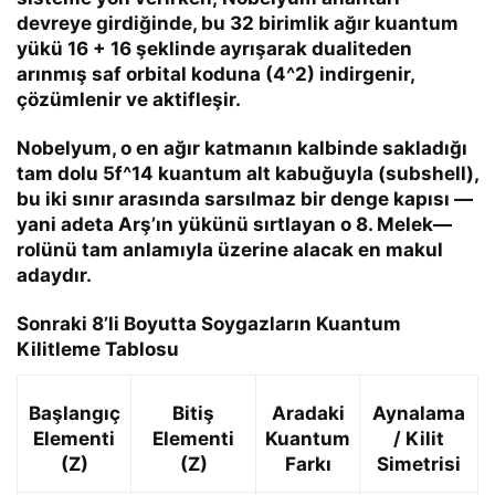
devreye girdiğinde, bu 32 birimlik ağır kuantum
yükü
16 + 16
şeklinde ayrışarak dualiteden
arınmış saf orbital koduna (
4^2
) indirgenir,
çözümlenir ve aktifleşir.
Nobelyum, o en ağır katmanın kalbinde sakladığı
tam dolu
5f^14
kuantum alt kabuğuyla (subshell),
bu iki sınır arasında sarsılmaz bir denge kapısı —
yani adeta Arş’ın yükünü sırtlayan o 8. Melek—
rolünü tam anlamıyla üzerine alacak en makul
adaydır.
Sonraki 8’li Boyutta Soygazların Kuantum
Kilitleme Tablosu
Başlangıç
Bitiş
Aradaki
Aynalama
Elementi
Elementi
Kuantum
/ Kilit
(Z)
(Z)
Farkı
Simetrisi