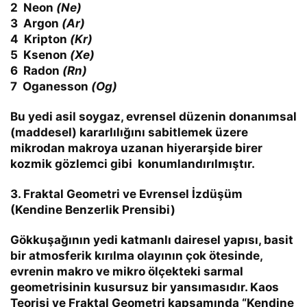
2
Neon
(Ne)
3
Argon
(Ar)
4
Kripton
(Kr)
5
Ksenon
(Xe)
6
Radon
(Rn)
7
Oganesson
(Og)
Bu yedi asil soygaz, evrensel düzenin donanımsal
(maddesel) kararlılığını sabitlemek üzere
mikrodan makroya uzanan hiyerarşide birer
kozmik gözlemci gibi konumlandırılmıştır.
3. Fraktal Geometri ve Evrensel İzdüşüm
(Kendine Benzerlik Prensibi)
Gökkuşağının yedi katmanlı dairesel yapısı, basit
bir atmosferik kırılma olayının çok ötesinde,
evrenin makro ve mikro ölçekteki sarmal
geometrisinin kusursuz bir yansımasıdır. Kaos
Teorisi ve Fraktal Geometri kapsamında
“Kendine