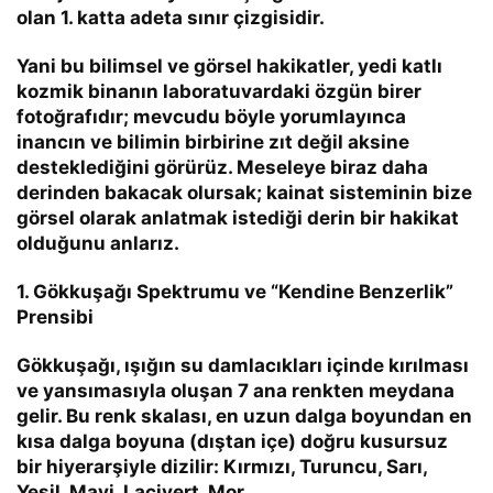
olan 1. katta adeta sınır çizgisidir.
Yani bu bilimsel ve görsel hakikatler, yedi katlı
kozmik binanın laboratuvardaki özgün birer
fotoğrafıdır; mevcudu böyle yorumlayınca
inancın ve bilimin birbirine zıt değil aksine
desteklediğini görürüz. Meseleye biraz daha
derinden bakacak olursak; kainat sisteminin bize
görsel olarak anlatmak istediği derin bir hakikat
olduğunu anlarız.
1. Gökkuşağı Spektrumu ve “Kendine Benzerlik”
Prensibi
Gökkuşağı, ışığın su damlacıkları içinde kırılması
ve yansımasıyla oluşan 7 ana renkten meydana
gelir. Bu renk skalası, en uzun dalga boyundan en
kısa dalga boyuna (dıştan içe) doğru kusursuz
bir hiyerarşiyle dizilir:
Kırmızı, Turuncu, Sarı,
Yeşil, Mavi, Lacivert, Mor.