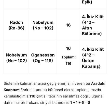
Eşik)
4. İkiz Kilit
Radon
Nobelyum
(4^2 –
16
(Rn-86)
(No – 102)
Altın
Bölünme)
16
4. İkiz Kilit
Nobelyum
Oganesson
(4^2 –
Toplam:
(No – 102)
(Og – 118)
Üstün
116
Kapanış)
Sistemin katmanlar arası geçiş enerjisini veren bu
Aradaki
Kuantum Farkı
sütununu bütünsel olarak topladığımızda
karşılaştığımız
116
çıktısı, teorinin sarsılmaz doğruluğuna
dair nihai bir frekans sinyali barındırır:
1 + 1 + 6 = 8