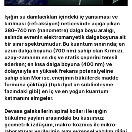
Işığın su damlacıkları içindeki iç yansıması ve
kırılması (refraksiyon) neticesinde açığa çıkan
380–740 nm (nanometre)
dalga boyu aralığı,
aslında evrenin elektromanyetik dalgaboyuna ait
bir sınır spektrumudur. Bu kuantum sınırında; en
uzun dalga boyuna (700 nm) sahip olan
Kırmızı
,
uzay-zamanın en dış ve statik çeperini temsil
ederken; en kısa dalga boyuna (400 nm) ve
dolayısıyla en yüksek frekans potansiyeline
sahip olan
Mor
ise, enerjinin bükülerek madde
formuna çöktüğü (tıpkı İyot’un süblimleşme
fazındaki gibi) en iç ve en yoğun kuantum
katmanını simgeler.
Devasa galaksilerin spiral kolları ile ışığın
bükülme yayları arasındaki bu kusursuz
geometrik izdüşüm, makro-kozmos ile mikro-
laboratuvar verilerinin aynı evrensel yazılım dilini