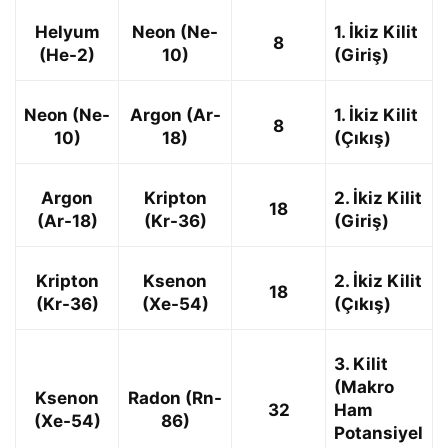
Helyum
Neon (Ne-
1. İkiz Kilit
8
(He-2)
10)
(Giriş)
Neon (Ne-
Argon (Ar-
1. İkiz Kilit
8
10)
18)
(Çıkış)
Argon
Kripton
2. İkiz Kilit
18
(Ar-18)
(Kr-36)
(Giriş)
Kripton
Ksenon
2. İkiz Kilit
18
(Kr-36)
(Xe-54)
(Çıkış)
3. Kilit
(Makro
Ksenon
Radon (Rn-
32
Ham
(Xe-54)
86)
Potansiyel