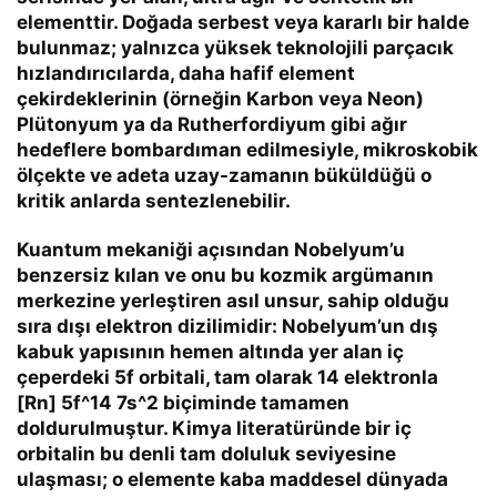
elementtir. Doğada serbest veya kararlı bir halde
bulunmaz; yalnızca yüksek teknolojili parçacık
hızlandırıcılarda, daha hafif element
çekirdeklerinin (örneğin Karbon veya Neon)
Plütonyum ya da Rutherfordiyum gibi ağır
hedeflere bombardıman edilmesiyle, mikroskobik
ölçekte ve adeta uzay-zamanın büküldüğü o
kritik anlarda sentezlenebilir.
Kuantum mekaniği açısından Nobelyum’u
benzersiz kılan ve onu bu kozmik argümanın
merkezine yerleştiren asıl unsur, sahip olduğu
sıra dışı elektron dizilimidir: Nobelyum’un dış
kabuk yapısının hemen altında yer alan iç
çeperdeki
5f
orbitali, tam olarak 14 elektronla
[Rn] 5f^14 7s^2
biçiminde tamamen
doldurulmuştur. Kimya literatüründe bir iç
orbitalin bu denli tam doluluk seviyesine
ulaşması; o elemente kaba maddesel dünyada