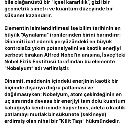
bile olağanüstü bir “içsel kararlılık”, gizli bir
geometrik simetri ve kuantum düzeyinde bir
sükunet kazandırır.
Elementin isimlendirilmesi ise bilim tarihinin en
büyük “Aynalama” ironilerinden birini barındırır:
Dinamiti icat ederek yeryüzündeki en büyük
kontrolsüz yıkım potansiyelini ve kaotik enerjiyi
serbest bırakan Alfred Nobel’in anısına, İsveç’teki
Nobel Fizik Enstitüsü tarafından bu elemente
“Nobelyum” adı verilmiştir.
Dinamit, maddenin içindeki enerjinin kaotik bir
biçimde dışarıya doğru patlaması ve
dağılmasıyken; Nobelyum, atom çekirdeğinin en
uç sınırında devasa bir enerjiyi tam dolu kuantum
kabuğuyla kendi içinde hapsetmiş, adeta o kaotik
patlamayı mutlak bir sükunete (sekineye)
erdirmiş olan nihai bir “Kilit Taşı” hükmündedir.