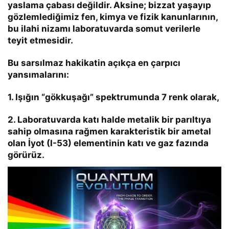
yaslama çabası değildir. Aksine; bizzat yaşayıp
gözlemlediğimiz fen, kimya ve fizik kanunlarının,
bu ilahi nizamı laboratuvarda somut verilerle
teyit etmesidir.
Bu sarsılmaz hakikatin açıkça en çarpıcı
yansımalarını:
1. Işığın “gökkuşağı” spektrumunda 7 renk olarak,
2. Laboratuvarda katı halde metalik bir parıltıya
sahip olmasına rağmen karakteristik bir ametal
olan
İyot (
I-53
)
elementinin katı ve gaz fazında
görürüz.