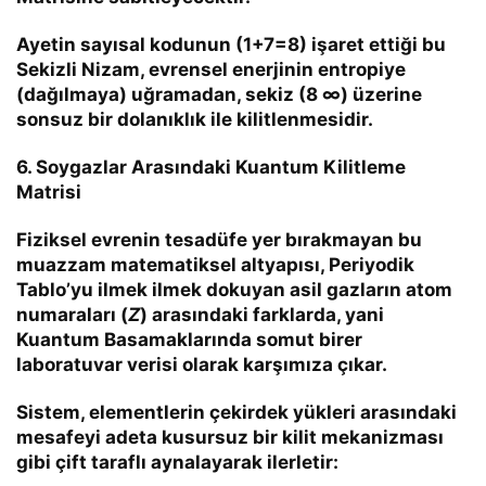
Ayetin sayısal kodunun (
1+7=8
) işaret ettiği bu
Sekizli Nizam, evrensel enerjinin entropiye
(dağılmaya) uğramadan, sekiz (8
∞
) üzerine
sonsuz bir dolanıklık ile kilitlenmesidir.
6. Soygazlar Arasındaki Kuantum Kilitleme
Matrisi
Fiziksel evrenin tesadüfe yer bırakmayan bu
muazzam matematiksel altyapısı, Periyodik
Tablo’yu ilmek ilmek dokuyan asil gazların atom
numaraları (
Z
) arasındaki farklarda, yani
Kuantum Basamaklarında
somut birer
laboratuvar verisi olarak karşımıza çıkar.
Sistem, elementlerin çekirdek yükleri arasındaki
mesafeyi adeta kusursuz bir kilit mekanizması
gibi çift taraflı aynalayarak ilerletir: