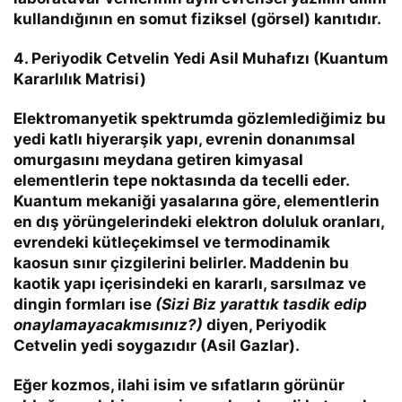
kullandığının en somut fiziksel (görsel) kanıtıdır.
4. Periyodik Cetvelin Yedi Asil Muhafızı (Kuantum
Kararlılık Matrisi)
Elektromanyetik spektrumda gözlemlediğimiz bu
yedi katlı hiyerarşik yapı, evrenin donanımsal
omurgasını meydana getiren kimyasal
elementlerin tepe noktasında da tecelli eder.
Kuantum mekaniği yasalarına göre, elementlerin
en dış yörüngelerindeki elektron doluluk oranları,
evrendeki kütleçekimsel ve termodinamik
kaosun sınır çizgilerini belirler. Maddenin bu
kaotik yapı içerisindeki en kararlı, sarsılmaz ve
dingin formları ise
(
Sizi Biz yarattık tasdik edip
onaylamayacakmısınız?
)
diyen, Periyodik
Cetvelin yedi soygazıdır (Asil Gazlar).
Eğer kozmos, ilahi isim ve sıfatların görünür