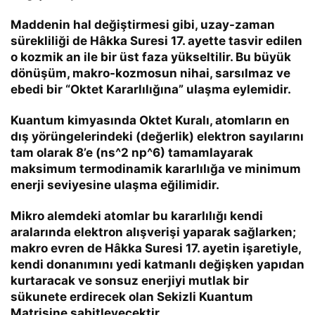
Maddenin hal değiştirmesi gibi, uzay-zaman
sürekliliği de Hâkka Suresi 17. ayette tasvir edilen
o kozmik an ile bir üst faza yükseltilir. Bu büyük
dönüşüm, makro-kozmosun nihai, sarsılmaz ve
ebedi bir
“Oktet Kararlılığına”
ulaşma eylemidir.
Kuantum kimyasında
Oktet Kuralı
, atomların en
dış yörüngelerindeki (değerlik) elektron sayılarını
tam olarak 8’e (
ns^2 np^6
) tamamlayarak
maksimum termodinamik kararlılığa ve minimum
enerji seviyesine ulaşma eğilimidir.
Mikro alemdeki atomlar bu kararlılığı kendi
aralarında elektron alışverişi yaparak sağlarken;
makro evren de Hâkka Suresi 17. ayetin işaretiyle,
kendi donanımını yedi katmanlı değişken yapıdan
kurtaracak ve sonsuz enerjiyi mutlak bir
sükunete erdirecek olan
Sekizli Kuantum
Matrisine
sabitleyecektir.