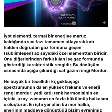
İyot elementi, termal bir enerjiye maruz
kaldığında sıvı fazı tamamen atlayarak katı
halden doğrudan gaz formuna geçen
(süblimleşen) az sayıdaki özel elementten biridir.
Onu diğerlerinden farklı kılan ise gaz formunda
gösterdiği karakteristik rengidir. Bu dönüşüm
esnasında açığa çıkardığı saf gazın rengi
Mordur
.
Ne büyük bir tecellidir ki, gökkuşağı
spektrumunun da en yüksek frekans ve enerji
rengi
mordur
; yedi katlı renk harmonisinin en
içteki, uzay-zamanın en fazla bükülmüş halkasını
o oluşturur. En içte yer alan bu mor halka,
enerjinin maddeye dönüştüğü bizim evrenimiz