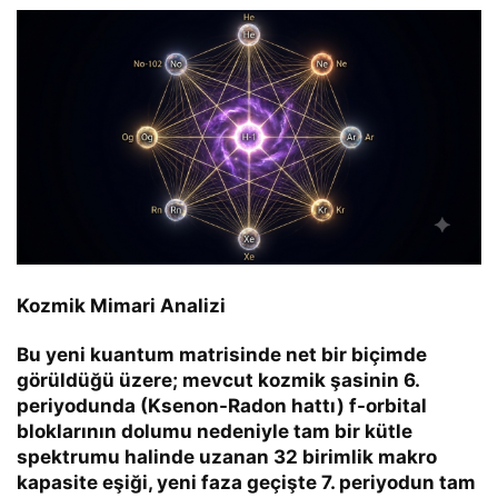
Kozmik Mimari Analizi
Bu yeni kuantum matrisinde net bir biçimde
görüldüğü üzere; mevcut kozmik şasinin 6.
periyodunda (Ksenon-Radon hattı) f-orbital
bloklarının dolumu nedeniyle tam bir kütle
spektrumu halinde uzanan 32 birimlik makro
kapasite eşiği, yeni faza geçişte 7. periyodun tam