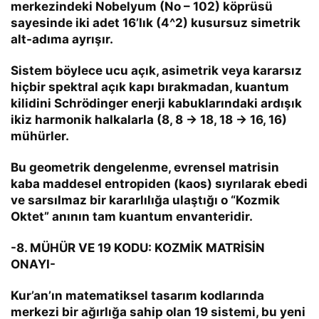
merkezindeki Nobelyum (
No – 102
) köprüsü
sayesinde iki adet 16’lık (
4^2
) kusursuz simetrik
alt-adıma ayrışır.
Sistem böylece ucu açık, asimetrik veya kararsız
hiçbir spektral açık kapı bırakmadan, kuantum
kilidini Schrödinger enerji kabuklarındaki ardışık
ikiz harmonik halkalarla
(
8, 8 → 18, 18 → 16, 16
)
mühürler.
Bu geometrik dengelenme, evrensel matrisin
kaba maddesel entropiden (kaos) sıyrılarak ebedi
ve sarsılmaz bir kararlılığa ulaştığı o “Kozmik
Oktet” anının tam kuantum envanteridir.
-8. MÜHÜR VE 19 KODU: KOZMİK MATRİSİN
ONAYI-
Kur’an’ın matematiksel tasarım kodlarında
merkezi bir ağırlığa sahip olan
19
sistemi, bu yeni