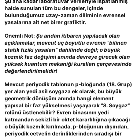
Şu ana kadar laboratuvar verileriyle ispatlanmış
halde sunulan tüm bu dengeler, içinde
bulunduğumuz uzay-zaman diliminin evrensel
yasalarına ait net birer grafiktir.
Önemli Not:
Şu andan itibaren yapılacak olan
açıklamalar, mevcut üç boyutlu evrenin “bilinen
statik fiziki yasaları” dahilinde değil; o büyük
kozmik faz değişimi anında devreye girecek olan
yüksek kuantum mekaniği kuralları çerçevesinde
değerlendirilmelidir!
Mevcut periyodik tablonun p-bloğunda (18. Grup)
yer alan yedi asil soygaza ek olarak, bu büyük
geometrik dönüşüm anında hangi element
yapısal bir faz yükselmesi yaşayarak “8. Soygaz”
rolünü üstlenebilir? Evren binasının yedi
katmandan sekizli bir oktet kararlılığına çıkacağı
o büyük kozmik kırılmada, p-bloğunun dışından,
periyodik cetvelin derinliklerinden sıradışı bir