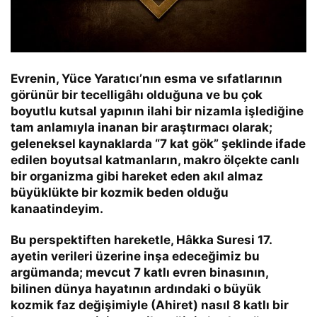
Evrenin, Yüce Yaratıcı’nın esma ve sıfatlarının
görünür bir tecelligâhı olduğuna ve bu çok
boyutlu kutsal yapının ilahi bir nizamla işlediğine
tam anlamıyla inanan bir araştırmacı olarak;
geleneksel kaynaklarda “7 kat gök” şeklinde ifade
edilen boyutsal katmanların, makro ölçekte canlı
bir organizma gibi hareket eden akıl almaz
büyüklükte bir kozmik beden olduğu
kanaatindeyim.
Bu perspektiften hareketle, Hâkka Suresi 17.
ayetin verileri üzerine inşa edeceğimiz bu
argümanda; mevcut 7 katlı evren binasının,
bilinen dünya hayatının ardındaki o büyük
kozmik faz değişimiyle (Ahiret) nasıl
8 katlı bir