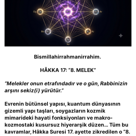
Bismillahirrahmanirrahim.
HÂKKA 17: “8. MELEK”
“Melekler onun etrafındadır ve o gün, Rabbinizin
arşını sekiz(i) yürütür.”
Evrenin bütünsel yapısı, kuantum dünyasının
gizemli yapı taşları, soygazların kozmik
mimarideki hayati fonksiyonları ve makro-
kozmostaki kusursuz hiyerarşik düzen… Tüm bu
kavramlar, Hâkka Suresi 17. ayette zikredilen o
“8.