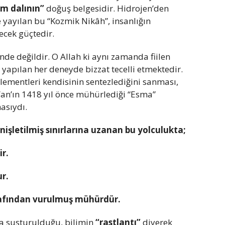
lim dalının”
doğuş belgesidir. Hidrojen’den
 yayılan bu “Kozmik Nikâh”, insanlığın
ecek güçtedir.
nde değildir. O Allah ki aynı zamanda fiilen
yapılan her deneyde bizzat tecelli etmektedir.
lementleri kendisinin sentezlediğini sanması,
’an’ın 1418 yıl önce mühürlediği “Esma”
masıydı.
işletilmiş sınırlarına uzanan bu yolculukta;
r.
r.
afından vurulmuş mühürdür.
 susturulduğu, bilimin
“rastlantı”
diyerek