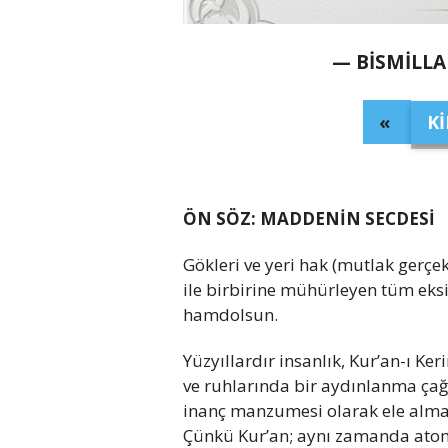
— BİSMİLL
«
Kİ
ÖN SÖZ: MADDENİN SECDESİ
Gökleri ve yeri hak (mutlak gerçek
ile birbirine mühürleyen tüm eksi
hamdolsun.
Yüzyıllardır insanlık, Kur’an-ı Ker
ve ruhlarında bir aydınlanma çağr
inanç manzumesi olarak ele almak
Çünkü Kur’an; aynı zamanda atom 