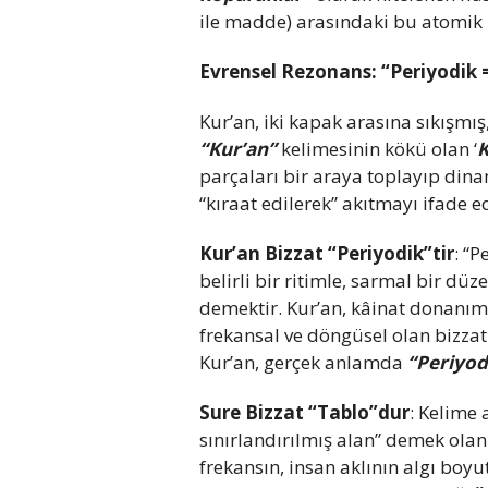
ile madde) arasındaki bu atomik b
Evrensel Rezonans: “Periyodik =
Kur’an, iki kapak arasına sıkışmı
“Kur’an”
kelimesinin kökü olan ‘
K
parçaları bir araya toplayıp dinam
“kıraat edilerek” akıtmayı ifade e
Kur’an Bizzat “Periyodik”tir
: “P
belirli bir ritimle, sarmal bir dü
demektir. Kur’an, kâinat donanı
frekansal ve döngüsel olan bizzat
Kur’an, gerçek anlamda
“Periyod
Sure Bizzat “Tablo”dur
: Kelime 
sınırlandırılmış alan” demek olan 
frekansın, insan aklının algı boy