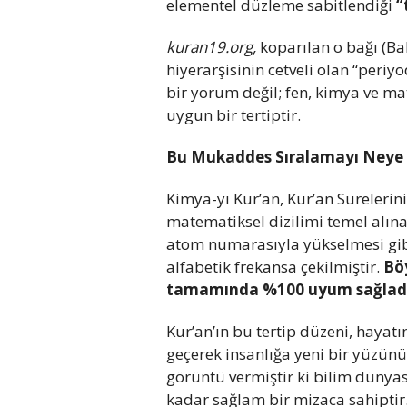
elementel düzleme sabitlendiği
“
kuran19.org,
koparılan o bağı (Bak
hiyerarşisinin cetveli olan “periyo
bir yorum değil; fen, kimya ve m
uygun bir tertiptir.
Bu Mukaddes Sıralamayı Neye 
Kimya-yı Kur’an, Kur’an Surelerin
matematiksel dizilimi temel alına
atom numarasıyla yükselmesi gibi,
alfabetik frekansa çekilmiştir.
Bö
tamamında %100 uyum sağladı
Kur’an’ın bu tertip düzeni, hayatı
geçerek insanlığa yeni bir yüzünü 
görüntü vermiştir ki bilim dünyası
kadar sağlam bir mizaca sahiptir.