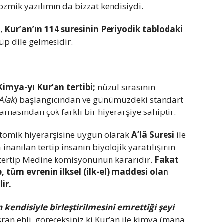
ozmik yazılımın da bizzat kendisiydi.
,
Kur’an’ın 114 suresinin Periyodik tablodaki
p dile gelmesidir.
Kimya-yı Kur’an tertibi;
nüzul sırasının
Alak
) başlangıcından ve günümüzdeki standart
lamasından çok farklı bir hiyerarşiye sahiptir.
tomik hiyerarşisine uygun olarak
A’lâ Suresi
ile
 inanılan tertip insanın biyolojik yaratılışının
an tertip Medine komisyonunun kararıdır.
Fakat
p, tüm evrenin ilksel (ilk-el) maddesi olan
ir.
n kendisiyle birleştirilmesini emrettiği şeyi
ran ehli, göreceksiniz ki Kur’an ile kimya (mana