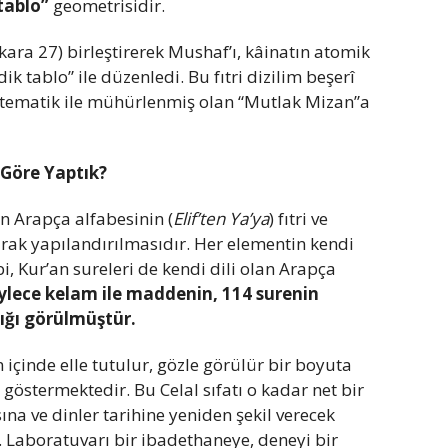
tablo”
geometrisidir.
ara 27) birleştirerek Mushaf’ı, kâinatın atomik
dik tablo” ile düzenledi. Bu fıtri dizilim beşerî
atematik ile mühürlenmiş olan “Mutlak Mizan”a
Göre Yaptık?
in Arapça alfabesinin (
Elif’ten Ya’ya
) fıtri ve
rak yapılandırılmasıdır. Her elementin kendi
 Kur’an sureleri de kendi dili olan Arapça
ylece kelam ile maddenin, 114 surenin
ğı görülmüştür.
n içinde elle tutulur, gözle görülür bir boyuta
göstermektedir. Bu Celal sıfatı o kadar net bir
na ve dinler tarihine yeniden şekil verecek
 Laboratuvarı bir ibadethaneye, deneyi bir