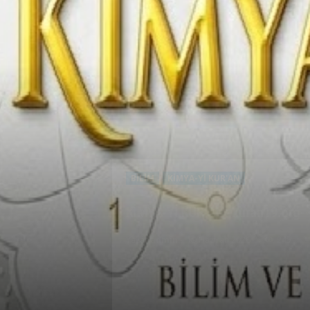
BILIM
KIMYA-YI KUR'AN
KİMYA-Yİ KUR’AN -kuran19.org-
Yazar
admin
-
19 Haziran 2026
245