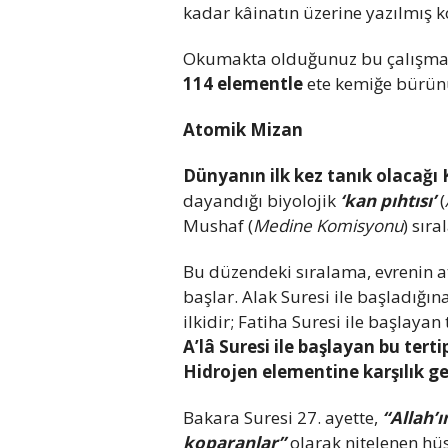
kadar kâinatın üzerine yazılmış k
Okumakta olduğunuz bu çalışma
114 elementle
ete kemiğe bürünü
Atomik Mizan
Dünyanın ilk kez tanık olacağı 
dayandığı biyolojik
‘kan pıhtısı’
(
Mushaf (
Medine Komisyonu
) sıra
Bu düzendeki sıralama, evrenin a
başlar. Alak Suresi ile başladığına
ilkidir; Fatiha Suresi ile başlay
A’lâ Suresi ile başlayan bu terti
Hidrojen elementine karşılık gel
Bakara Suresi 27. ayette,
“Allah’ı
koparanlar”
olarak nitelenen hüs