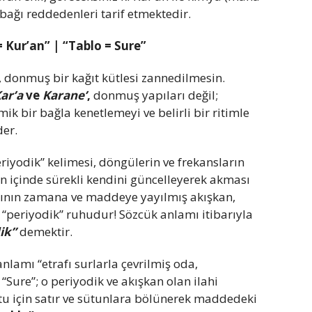
ağı reddedenleri tarif etmektedir.
 Kur’an” | “Tablo = Sure”
ş, donmuş bir kağıt kütlesi zannedilmesin.
ar’a
ve
Karane’
,
donmuş yapıları değil;
ik bir bağla kenetlemeyi ve belirli bir ritimle
der.
eriyodik” kelimesi, döngülerin ve frekansların
zen içinde sürekli kendini güncelleyerek akması
mının zamana ve maddeye yayılmış akışkan,
 “periyodik” ruhudur! Sözcük anlamı itibarıyla
ik”
demektir.
anlamı “etrafı surlarla çevrilmiş oda,
“Sure”; o periyodik ve akışkan olan ilahi
utu için satır ve sütunlara bölünerek maddedeki