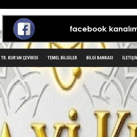
TR. KUR’AN ÇEVIRISI
TEMEL BILGILER
BILGI BANKASI
İLETIŞI