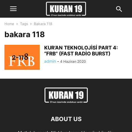
Home
Tags
Bakara 118
bakara 118
KUR’AN TEKNOLOJİSİ PART 4:
“FRB” (FAST RADİO BURST)
admin
-
4 Haziran 2020
ABOUT US