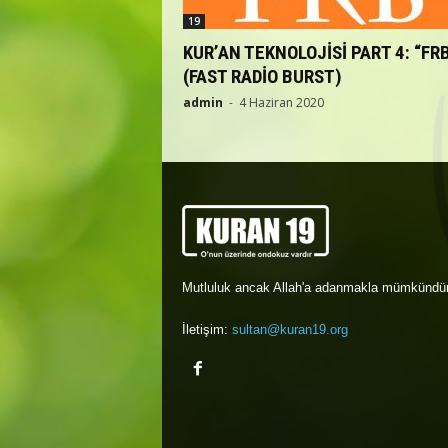
19
KUR’AN TEKNOLOJİSİ PART 4: “FR
(FAST RADİO BURST)
admin
-
4 Haziran 2020
Mutluluk ancak Allah'a adanmakla mümkündür
İletişim:
sultan@kuran19.org