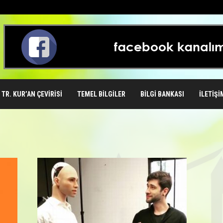
TR. KUR’AN ÇEVIRISI
TEMEL BILGILER
BILGI BANKASI
İLETIŞI