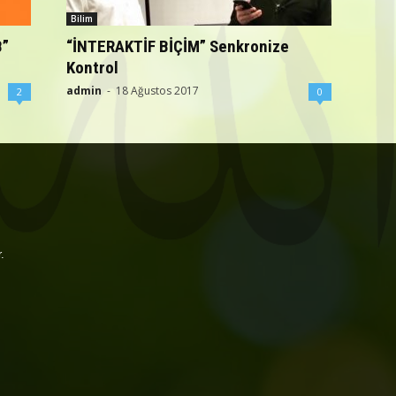
Bilim
B”
“İNTERAKTİF BİÇİM” Senkronize
Kontrol
admin
-
18 Ağustos 2017
2
0
.