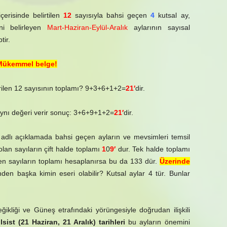
erisinde belirtilen
12
sayısıyla bahsi geçen
4
kutsal ay,
ini belirleyen
Mart-Haziran-Eylül-Aralık
aylarının sayısal
tir.
Mükemmel belge!
erilen 12 sayısının toplamı? 9+3+6+1+2=
21′
dir.
aynı değeri verir sonuç: 3+6+9+1+2=
21′
dir.
adlı açıklamada bahsi geçen ayların ve mevsimleri temsil
lan sayıların çift halde toplamı
1
0
9′
dur. Tek halde toplamı
en sayıların toplamı hesaplanırsa bu da 133 dür.
Üzerinde
n başka kimin eseri olabilir? Kutsal aylar 4 tür. Bunlar
kliği ve Güneş etrafındaki yörüngesiyle doğrudan ilişkili
sist (21 Haziran, 21 Aralık) tarihleri
bu ayların önemini