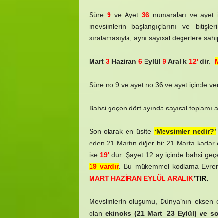
Süre
9
ve Ayet
36
numaraları ve ayet iç
mevsimlerin başlangıçlarını ve bitişler
sıralamasıyla, aynı sayısal değerlere sahip
Mart
3
Haziran
6
Eylül
9
Aralık
12′
dir
.
Süre no 9 ve ayet no 36 ve ayet içinde v
Bahsi geçen dört ayında sayısal toplamı 
Son olarak en üstte
‘Mevsimler nedir?’
eden 21 Martın diğer bir 21 Marta kadar o
ise
19′
dur. Şayet 12 ay içinde bahsi geç
19 vardır
. Bu mükemmel kodlama Evrende
MART HAZİRAN EYLÜL ARALIK
’TIR.
Mevsimlerin oluşumu, Dünya’nın eksen eği
olan
ekinoks (21 Mart, 23 Eylül) ve sol