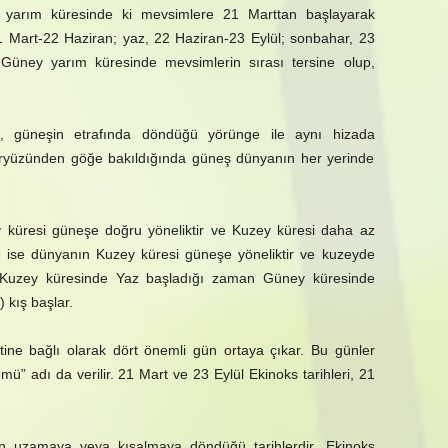
y yarım küresinde ki mevsimlere 21 Marttan başlayarak
, 21 Mart-22 Haziran; yaz, 22 Haziran-23 Eylül; sonbahar, 23
. Güney yarım küresinde mevsimlerin sırası tersine olup,
, güneşin etrafında döndüğü yörünge ile aynı hizada
ryüzünden göğe bakıldığında güneş dünyanın her yerinde
küresi güneşe doğru yöneliktir ve Kuzey küresi daha az
e ise dünyanın Kuzey küresi güneşe yöneliktir ve kuzeyde
n Kuzey küresinde Yaz başladığı zaman Güney küresinde
 kış başlar.
etine bağlı olarak dört önemli gün ortaya çıkar. Bu günler
” adı da verilir. 21 Mart ve 23 Eylül Ekinoks tarihleri, 21
in uzamaya veya kısalmaya döndüğü tarihlerdir. Ekinoks