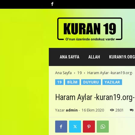
K
u
r
a
n
1
9
ANA SAYFA
ALLAH
KURAN19.ORG 
.
o
r
Ana Sayfa
19
Haram Aylar -kuran19.org-
g
19
BILIM
DUYURU
YAZILAR
Haram Aylar -kuran19.org-
Yazar
admin
-
16 Ekim 2020
2801