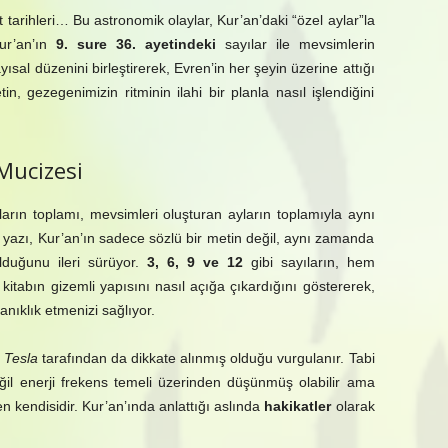
 tarihleri… Bu astronomik olaylar, Kur’an’daki “özel aylar”la
Kur’an’ın
9. sure 36. ayetindeki
sayılar ile mevsimlerin
yısal düzenini birleştirerek, Evren’in her şeyin üzerine attığı
n, gezegenimizin ritminin ilahi bir planla nasıl işlendiğini
Mucizesi
ıların toplamı, mevsimleri oluşturan ayların toplamıyla aynı
u yazı, Kur’an’ın sadece sözlü bir metin değil, aynı zamanda
lduğunu ileri sürüyor.
3, 6, 9 ve 12
gibi sayıların, hem
tabın gizemli yapısını nasıl açığa çıkardığını göstererek,
tanıklık etmenizi sağlıyor.
 Tesla
tarafından da dikkate alınmış olduğu vurgulanır. Tabi
ğil enerji frekens temeli üzerinden düşünmüş olabilir ama
n kendisidir. Kur’an’ında anlattığı aslında
hakikatler
olarak