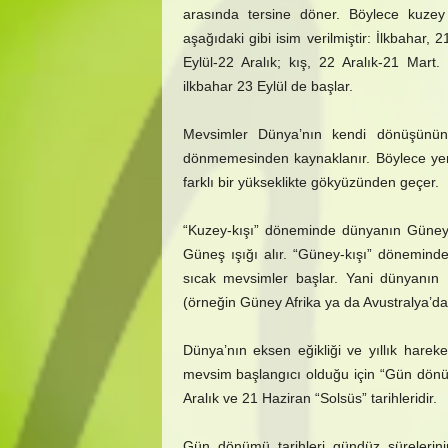
arasında tersine döner. Böylece kuze
aşağıdaki gibi isim verilmiştir: İlkbahar
Eylül-22 Aralık; kış, 22 Aralık-21 Mart
ilkbahar 23 Eylül de başlar.
Mevsimler Dünya’nın kendi dönüşünün
dönmemesinden kaynaklanır. Böylece ye
farklı bir yükseklikte gökyüzünden geçer.
“Kuzey-kışı” döneminde dünyanın Güney 
Güneş ışığı alır. “Güney-kışı” dönemind
sıcak mevsimler başlar. Yani dünyanı
(örneğin Güney Afrika ya da Avustralya’da)
Dünya’nın eksen eğikliği ve yıllık harek
mevsim başlangıcı olduğu için “Gün dönümü
Aralık ve 21 Haziran “Solsüs” tarihleridir.
Gün dönümü tarihleri gündüz sürelerin