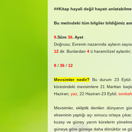
##Kitap hayali değil hayatı anlatabilmel
Bu metindeki tüm bilgiler bildiğimiz am
9
.Süre
36
. Ayet
Doğrusu; Evrenin nazarında ayların sayısı
12
dir. Bunlardan
4
ü haram/özel aylardır
9
/
36
/
12
Mevsimler nedir?
Bu durum 23 Eylül- 
küresindeki mevsimlere 21 Marttan başlay
Haziran;
yaz
, 22 Haziran-23 Eylül;
sonbah
Mevsimler, ekliptik denilen dünyanın g
ekseninin yaptığı açı sonucu ortaya çıkar
kuzey ve güney yarım kürelerin yönelme
güneye göre güneşe daha dönüktür ve güne