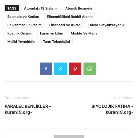
TAGS
Atomdaki 19 Sistemi
Atomik Besmele
Besmele ve Kodları
Elhamdülillahi Rabbil Alemin
Er-Rahman Er-Rahim
Fibonacci Ve Kuran
Hücre Sinyalizasyonu
Kozmik Onarım
kuran ve bilim
Madde Ve Mana
Maliki Yevmiddin
Tanrı Teknolojisi
Previous article
Next article
PARALEL BENLİKLER -
BİYOLOJİK FATİHA -
kuran19.org-
kuran19.org-