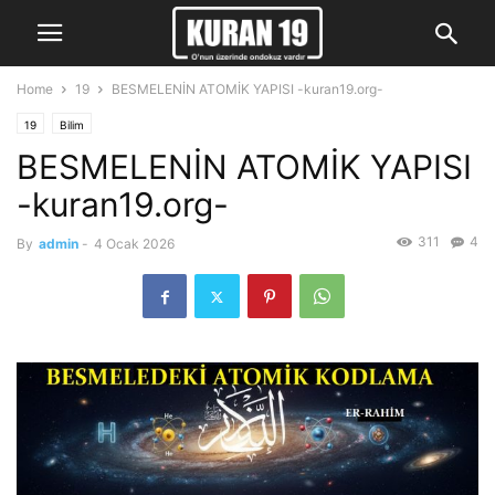
Home
19
BESMELENİN ATOMİK YAPISI -kuran19.org-
19
Bilim
BESMELENİN ATOMİK YAPISI
-kuran19.org-
311
4
By
admin
-
4 Ocak 2026