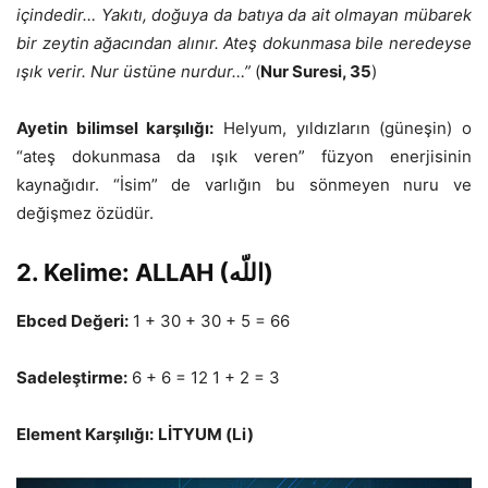
içindedir… Yakıtı, doğuya da batıya da ait olmayan mübarek
bir zeytin ağacından alınır. Ateş dokunmasa bile neredeyse
ışık verir. Nur üstüne nurdur…”
(
Nur Suresi, 35
)
Ayetin bilimsel
karşılığı
:
Helyum, yıldızların (güneşin) o
“ateş dokunmasa da ışık veren” füzyon enerjisinin
kaynağıdır. “İsim” de varlığın bu sönmeyen nuru ve
değişmez özüdür.
2. Kelime: ALLAH (اللّه)
Ebced Değeri:
1 + 30 + 30 + 5 = 66
Sadeleştirme:
6 + 6 = 12 1 + 2 = 3
Element Karşılığı:
LİTYUM (Li)