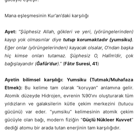
Mana eşleşmesinin Kur’an’daki karşılığı
Ayet:
“Şüphesiz Allah, gökleri ve yeri, (yörüngelerinden)
kayıp yok olmasınlar diye
tutup korumaktadır (yumsiku)
.
Eğer onlar (yörüngelerinden) kayacak olsalar, O’ndan başka
hiç kimse onları tutamaz. Şüphesiz O, Halîm’dir, çok
bağışlayandır (
Ğafûr’dur
).”
(
Fâtır Suresi, 41
)
Ayetin bilimsel
karşılığı
:
Yumsiku (Tutmak/Muhafaza
Etmek):
Bu kelime tam olarak “koruyan” anlamına gelir.
Atomik düzeyde Hidrojen, evrenin %90’ını oluşturarak tüm
yıldızların ve galaksilerin kütle çekim merkezini (tutucu
gücünü) var eder. “yumsiku” kelimesinin atomik çekim
gücüyle olan bağı, modern fiziğin “
Güçlü Nükleer Kuvvet
”
dediği atomu bir arada tutan enerjinin tam karşılığıdır.