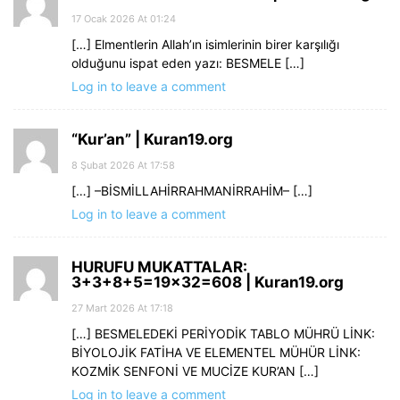
17 Ocak 2026 At 01:24
[…] Elmentlerin Allah’ın isimlerinin birer karşılığı
olduğunu ispat eden yazı: BESMELE […]
Log in to leave a comment
“Kur’an” | Kuran19.org
8 Şubat 2026 At 17:58
[…] –BİSMİLLAHİRRAHMANİRRAHİM– […]
Log in to leave a comment
HURUFU MUKATTALAR:
3+3+8+5=19×32=608 | Kuran19.org
27 Mart 2026 At 17:18
[…] BESMELEDEKİ PERİYODİK TABLO MÜHRÜ LİNK:
BİYOLOJİK FATİHA VE ELEMENTEL MÜHÜR LİNK:
KOZMİK SENFONİ VE MUCİZE KUR’AN […]
Log in to leave a comment