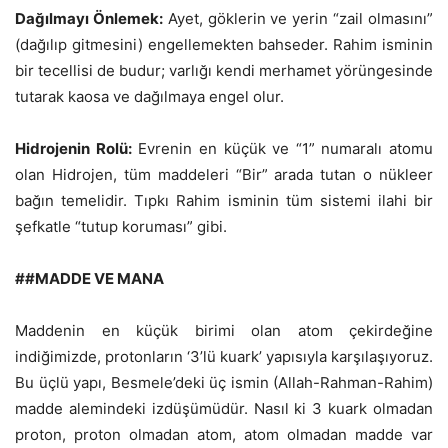
Dağılmayı Önlemek:
Ayet, göklerin ve yerin “zail olmasını”
(dağılıp gitmesini) engellemekten bahseder. Rahim isminin
bir tecellisi de budur; varlığı kendi merhamet yörüngesinde
tutarak kaosa ve dağılmaya engel olur.
Hidrojenin Rolü:
Evrenin en küçük ve “1” numaralı atomu
olan Hidrojen, tüm maddeleri “Bir” arada tutan o nükleer
bağın temelidir. Tıpkı Rahim isminin tüm sistemi ilahi bir
şefkatle “tutup koruması” gibi.
##MADDE VE MANA
Maddenin en küçük birimi olan atom çekirdeğine
indiğimizde, protonların ‘3’lü kuark’ yapısıyla karşılaşıyoruz.
Bu üçlü yapı, Besmele’deki üç ismin (Allah-Rahman-Rahim)
madde alemindeki izdüşümüdür. Nasıl ki 3 kuark olmadan
proton, proton olmadan atom, atom olmadan madde var