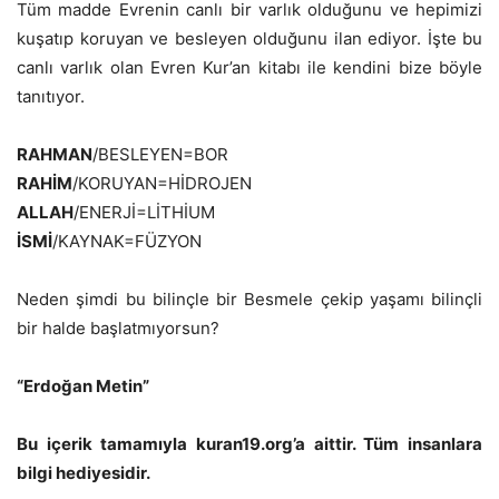
Tüm madde Evrenin canlı bir varlık olduğunu ve hepimizi
kuşatıp koruyan ve besleyen olduğunu ilan ediyor. İşte bu
canlı varlık olan Evren Kur’an kitabı ile kendini bize böyle
tanıtıyor.
RAHMAN
/BESLEYEN=BOR
RAHİM
/KORUYAN=HİDROJEN
ALLAH
/ENERJİ=LİTHİUM
İSMİ
/KAYNAK=FÜZYON
Neden şimdi bu bilinçle bir Besmele çekip yaşamı bilinçli
bir halde başlatmıyorsun?
“Erdoğan Metin”
Bu içerik tamamıyla kuran19.org’a aittir. Tüm insanlara
bilgi hediyesidir.