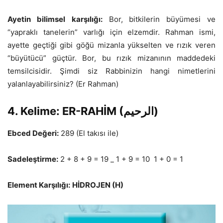
Ayetin bilimsel
karşılığı
:
Bor, bitkilerin büyümesi ve
“yapraklı tanelerin” varlığı için elzemdir. Rahman ismi,
ayette geçtiği gibi göğü mizanla yükselten ve rızık veren
“büyütücü” güçtür. Bor, bu rızık mizanının maddedeki
temsilcisidir. Şimdi siz Rabbinizin hangi nimetlerini
yalanlayabilirsiniz? (Er Rahman)
4. Kelime: ER-RAHİM (الرحيم)
Ebced Değeri:
289
(El takısı ile)
Sadeleştirme:
2 + 8 + 9 = 19 _ 1 + 9 = 10 1 + 0 = 1
Element Karşılığı:
HİDROJEN (H)