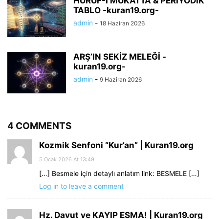
HURUF-I MUKATTA & PERİYODİK
TABLO -kuran19.org-
admin
-
18 Haziran 2026
ARŞ’IN SEKİZ MELEĞİ -
kuran19.org-
admin
-
9 Haziran 2026
4 COMMENTS
Kozmik Senfoni “Kur’an” | Kuran19.org
5 Ocak 2026 At 13:49
[…] Besmele için detaylı anlatım link: BESMELE […]
Log in to leave a comment
Hz. Davut ve KAYIP ESMA! | Kuran19.org