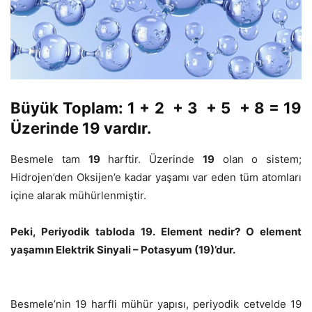
Büyük Toplam:
1 + 2 + 3 + 5 + 8 =
19
Üzerinde
19
vardır.
Besmele tam
19
harftir. Üzerinde
19
olan o sistem;
Hidrojen’den Oksijen’e kadar yaşamı var eden tüm atomları
içine alarak mühürlenmiştir.
Peki, Periyodik tabloda 19. Element nedir? O element
yaşamın Elektrik Sinyali – Potasyum (19)’dur.
Besmele’nin 19 harfli mühür yapısı, periyodik cetvelde 19