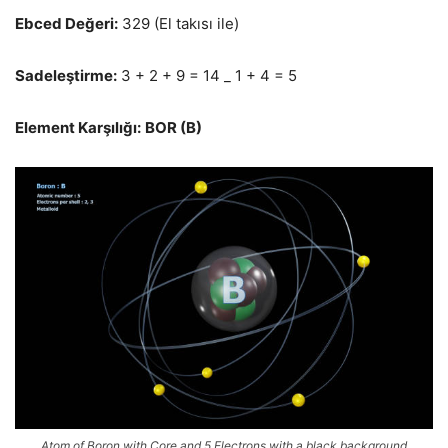
Ebced Değeri:
329
(El takısı ile)
Sadeleştirme:
3 + 2 + 9 = 14 _ 1 + 4 = 5
Element Karşılığı:
BOR (B)
Atom of Boron with Core and 5 Electrons with a black background