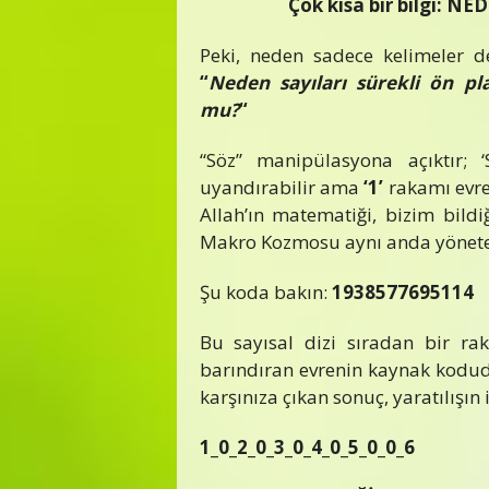
Çok kısa bir bilgi: N
Peki, neden sadece kelimeler de
“
Neden sayıları sürekli ön pl
mu?
“
“Söz” manipülasyona açıktır; 
uyandırabilir ama
‘1’
rakamı evren
Allah’ın matematiği, bizim bildi
Makro Kozmosu aynı anda yönete
Şu koda bakın:
1938577695114
Bu sayısal dizi sıradan bir rak
barındıran evrenin kaynak kodu
karşınıza çıkan sonuç, yaratılışın i
1_0_2_0_3_0_4_0_5_0_0_6