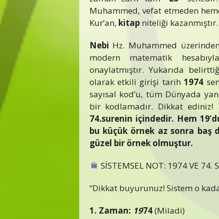
Muhammed, vefat etmeden hemen
Kur’an,
kitap
niteliği kazanmıştır.
Nebi
Hz. Muhammed üzerinden SÖ
modern matematik hesabıyla 
onaylatmıştır. Yukarıda belirtti
olarak etkili girişi tarih
1974
sene
sayısal kod’u, tüm Dünyada yank
bir kodlamadır. Dikkat ediniz!
74.surenin içindedir. Hem 19’
bu küçük örnek az sonra baş d
güzel bir örnek olmuştur.
SİSTEMSEL NOT: 1974 VE 74. 
“Dikkat buyurunuz! Sistem o kada
1. Zaman:
19
74
(Miladi)