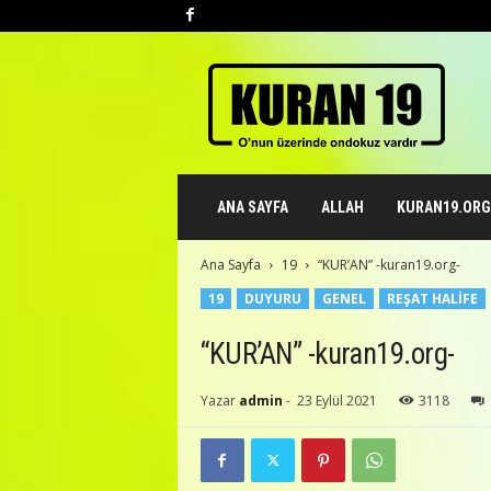
K
u
r
a
n
1
9
ANA SAYFA
ALLAH
KURAN19.ORG 
.
o
r
Ana Sayfa
19
“KUR’AN” -kuran19.org-
g
19
DUYURU
GENEL
REŞAT HALIFE
“KUR’AN” -kuran19.org-
Yazar
admin
-
23 Eylül 2021
3118