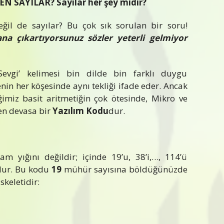
EDEN SAYILAR? Sayılar her şey midir?
ğil de sayılar? Bu çok sık sorulan bir soru!
ana çıkartıyorsunuz sözler yeterli gelmiyor
‘Sevgi’ kelimesi bin dilde bin farklı duygu
in her köşesinde aynı tekliği ifade eder. Ancak
ğimiz basit aritmetiğin çok ötesinde, Mikro ve
n devasa bir
Yazılım Kodu
dur.
am yığını değildir; içinde 19’u, 38’i,…, 114’ü
dur. Bu kodu
19
mühür sayısına böldüğünüzde
skeletidir: