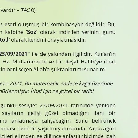
vardır –
74
:30)
s eseri oluşmuş bir kombinasyon değildir. Bu,
n kalbine
‘Söz’
olarak indirilen verinin, günü
Kod’
olarak kendini onaylatmasıdır.
23/09/2021
” ile de yakından ilgilidir. Kur’an’ın
ıyı Hz. Muhammed’e ve Dr. Reşat Halife’ye ithaf
çin beni seçen Allah’a şükranlarımı sunarım.
e) = 2021. Bu matematik, sadece kağıt üzerinde
lenmiştir. İthaf için ne güzel bir tarih!
k günkü sesiyle” 23/09/2021 tarihinde yeniden
yıların gelişi güzel olmadığını ilahi bir
unu anlatmaya çalışacağım. Şunu belirtmek
lanması beni de şaşırtmış durumda. Yapacağım
gileri elimden geldiğince anlaşılır biçimde izah