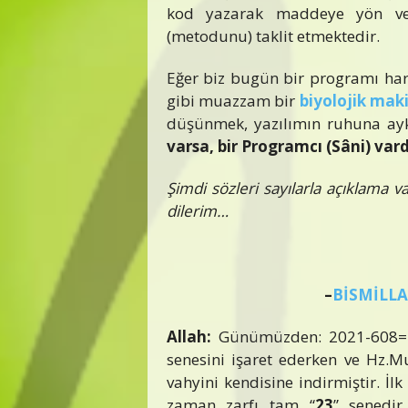
kod yazarak maddeye yön verm
(metodunu) taklit etmektedir.
Eğer biz bugün bir programı harf
gibi muazzam bir
biyolojik mak
düşünmek, yazılımın ruhuna ayk
varsa, bir Programcı (Sâni) vard
Şimdi sözleri sayılarla açıklama v
dilerim…
–
BİSMİLL
Allah:
Günümüzden: 2021-608= 1
senesini işaret ederken ve Hz
vahyini kendisine indirmiştir. İl
zaman zarfı tam “
23
” senedir