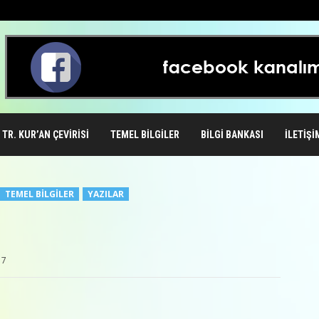
TR. KUR’AN ÇEVIRISI
TEMEL BILGILER
BILGI BANKASI
İLETIŞI
TEMEL BILGILER
YAZILAR
7