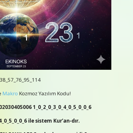
38_57_76_95_114
e
Makro
Kozmoz Yazılım Kodu!
102030405006 1_0_2_0_3_0_4_0_5_0_0_6
4_0_5_0_0_6 ile sistem Kur’an-dır.