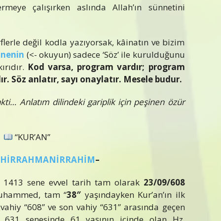
eye çalışırken aslında Allah’ın sünnetini
lerle değil kodla yazıyorsak, kâinatın ve bizim
inenin
(<- okuyun) sadece ‘Söz’ ile kurulduğunu
ırıdır.
Kod varsa, program vardır; program
ır. Söz anlatır, sayı onaylatır. Mesele budur.
akti… Anlatım dilindeki gariplik için peşinen özür
“KUR’AN”
AHİRRAHMANİRRAHİM
–
413 sene evvel tarih tam olarak
23/09/608
.Muhammed, tam “
38″
yaşındayken Kur’an’ın ilk
k vahiy “608” ve son vahiy “631” arasında geçen
. 631 senesinde 61 yaşının içinde olan Hz.