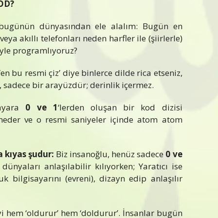
OD?
 bugünün dünyasından ele alalım: Bugün en
ya akıllı telefonları neden harfler ile (şiirlerle)
iyle programlıyoruz?
en bu resmi çiz’ diye binlerce dilde rica etseniz,
, sadece bir arayüzdür; derinlik içermez.
ayara
0 ve 1
‘lerden oluşan bir kod dizisi
eder ve o resmi saniyeler içinde atom atom
 kıyas şudur:
Biz insanoğlu, henüz sadece
0 ve
dünyaları anlaşılabilir kılıyorken; Yaratıcı ise
k bilgisayarını (evreni), dizayn edip anlaşılır
 şeyi hem ‘oldurur’ hem ‘doldurur’. İnsanlar bugün