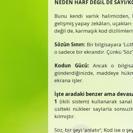
NEDEN HARF DEĞİL DE SAYI/K
Bunu kendi varlık halimizden,
gelişmiş yapay zekâları, uçakları ve
değil de, karmaşık kod dizilimler
Sözün Sınırı:
Bir bilgisayara ‘Lütf
o sadece bir ekrandır. Çünkü ‘Söz’
Kodun Gücü:
Ancak o bilgis
gönderdiğinizde, maddeye hükm
ekrana işler.
İşte aradaki benzer ama devasa
1
(ikili sistem) kullanarak sanal 
üstteki nükleer saylarla sonsuzlu
kılmıştır.
Söz, bir şeyi ‘anlatır’; Kod ise o