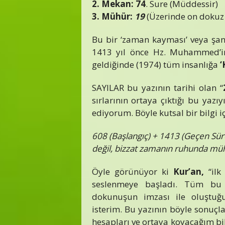
2. Mekan:
74
. Sure (Müddessir)
3. Mühür:
19
(Üzerinde on dokuz 
Bu bir ‘zaman kayması’ veya şan
1413 yıl önce Hz. Muhammed’i
geldiğinde (1974) tüm insanlığa
‘
SAYILAR bu yazının tarihi olan “
sırlarının ortaya çıktığı bu yaz
ediyorum. Böyle kutsal bir bilgi i
608 (Başlangıç) + 1413 (Geçen Sür
değil, bizzat zamanın ruhunda mühür
Öyle görünüyor ki
Kur’an,
“il
seslenmeye başladı. Tüm bu sa
dokunuşun imzası ile oluştuğ
isterim. Bu yazının böyle sonuç
hesapları ve ortaya koyacağım bil