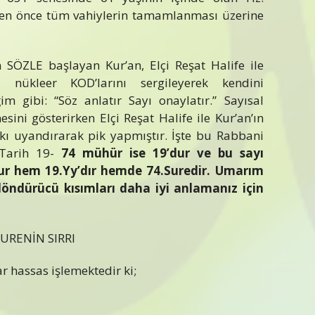
 önce tüm vahiylerin tamamlanması üzerine
ZLE başlayan Kur’an, Elçi Reşat Halife ile
nükleer KOD’larını sergileyerek kendini
ğim gibi: “Söz anlatır Sayı onaylatır.” Sayısal
sini gösterirken Elçi Reşat Halife ile Kur’an’ın
ı uyandırarak pik yapmıştır. İşte bu Rabbani
 Tarih 19-
74 mühür ise 19’dur ve bu sayı
dur hem 19.Yy’dır hemde 74.Suredir. Umarım
öndürücü kısımları daha iyi anlamanız için
SURENİN SIRRI
r hassas işlemektedir ki;