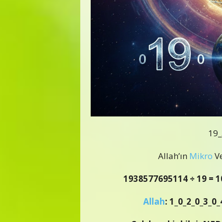
19_
Allah’ın
Mikro
V
1938577695114
÷
19 = 
Allah
: 1_0_2_0_3_0_