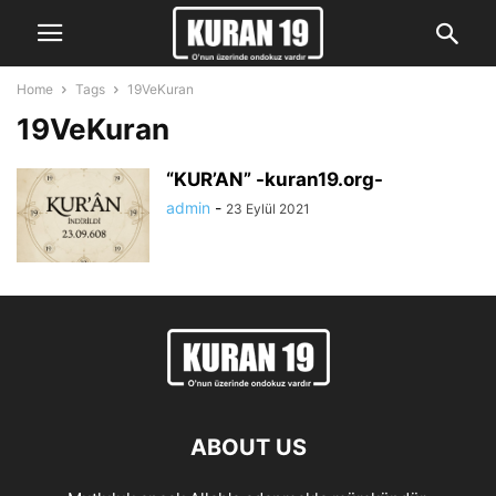
Home
Tags
19VeKuran
19VeKuran
“KUR’AN” -kuran19.org-
admin
-
23 Eylül 2021
ABOUT US