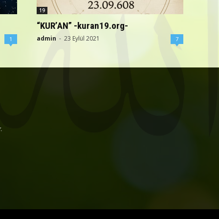
19
“KUR’AN” -kuran19.org-
admin
-
23 Eylül 2021
1
7
.