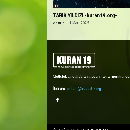
19
TARIK YILDIZI -kuran19.org-
admin
-
1 Mart 2026
Mutluluk ancak Allah'a adanmakla mümkündür
İletişim:
sultan@kuran19.org
© Telif Hakkı 2016 - Kuran19.ORG