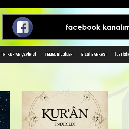
TR. KUR’AN ÇEVIRISI
TEMEL BILGILER
BILGI BANKASI
İLETIŞI