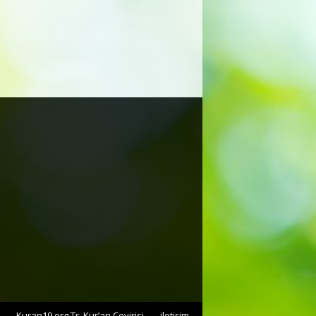
Kuran19.org Tr. Kur’an Çevirisi
iletişim