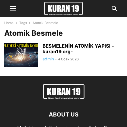
Home
Tags
Atomik Besmele
Atomik Besmele
BESMELENİN ATOMİK YAPISI -
kuran19.org-
admin
-
4 Ocak 2026
ABOUT US