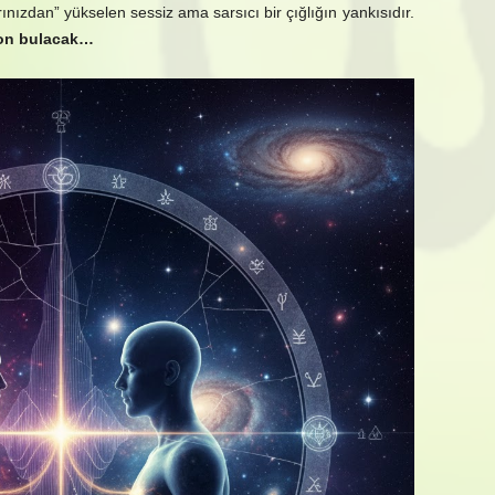
rınızdan” yükselen sessiz ama sarsıcı bir çığlığın yankısıdır.
 son bulacak…