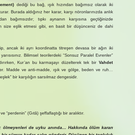
lement)
dediği bu bağ, ışık hızından bağımsız olarak iki
urar. Burada aldığınız her karar, karşı nöronlarınızda anlık
an bağımsızdır; tıpkı aynanın karşısına geçtiğinizde
size eşlik etmesi gibi, en basit bir düşünceniz de dahi
, ancak iki ayrı koordinatta titreşen devasa bir ağın iki
yarısısınız. Bilimsel teorilerdeki “Sonsuz Paralel Evrenler”
ındırırken, Kur’an bu karmaşayı düzelterek tek bir
Vahdet
er. Madde ve anti-madde, ışık ve gölge, beden ve ruh…
eşlek” bir karşılığın sarsılmaz dengesidir.
 “perdenin” (Gıtâ) şeffaflaştığı bir aralıktır.
lır; ölmeyenleri de uyku anında… Hakkında ölüm kararı
lli bir süreye kadar salıp gönderir. Düşünen bir topluluk