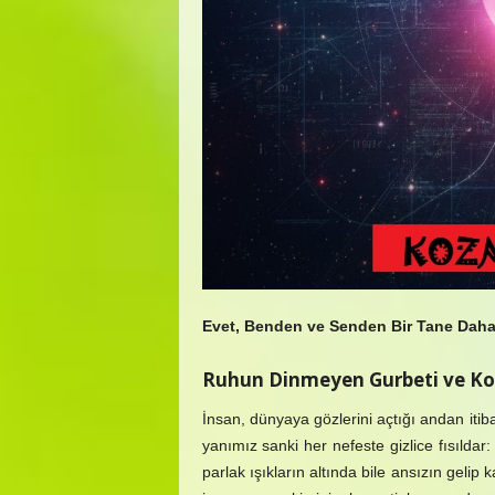
Evet, Benden ve Senden Bir Tane Daha 
Ruhun Dinmeyen Gurbeti ve K
İnsan, dünyaya gözlerini açtığı andan itib
yanımız sanki her nefeste gizlice fısıldar
parlak ışıkların altında bile ansızın gelip