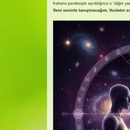
frekans perdesiyle ayrıldığınız o “diğer ya
Seni seninle tanıştıracağım. Vuslatın