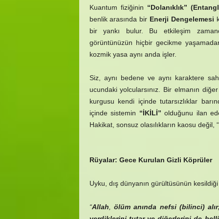
Kuantum fiziğinin
“Dolanıklık” (Entang
benlik arasında bir
Enerji Dengelemesi
k
bir yankı bulur. Bu etkileşim zamand
görüntünüzün hiçbir gecikme yaşamadan 
kozmik yasa aynı anda işler.
Siz, aynı bedene ve aynı karaktere sahip
ucundaki yolcularsınız. Bir elmanın diğer 
kurgusu kendi içinde tutarsızlıklar bar
içinde sistemin
“İKİLİ”
olduğunu ilan ed
Hakikat, sonsuz olasılıkların kaosu değil, “
Rüyalar: Gece Kurulan Gizli Köprüler
Uyku, dış dünyanın gürültüsünün kesildiği ve
“
Allah
,
ölüm anında nefsi (bilinci) a
verdiklerini tutar ve diğerlerini de be