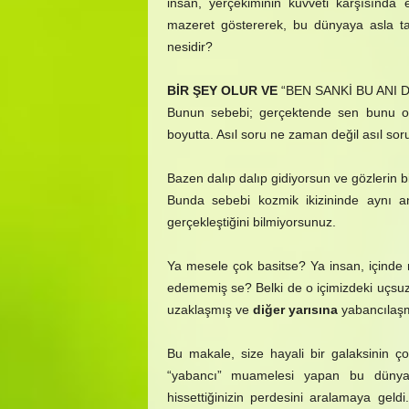
insan, yerçekiminin kuvveti karşısında
mazeret göstererek, bu dünyaya asla t
nesidir?
BİR ŞEY OLUR VE
“BEN SANKİ BU ANI 
Bunun sebebi; gerçektende sen bunu o
boyutta. Asıl soru ne zaman değil asıl sor
Bazen dalıp dalıp gidiyorsun ve gözlerin b
Bunda sebebi kozmik ikizininde aynı 
gerçekleştiğini bilmiyorsunuz.
Ya mesele çok basitse? Ya insan, içinde
edememiş se? Belki de o içimizdeki uçsuz
uzaklaşmış ve
diğer yarısına
yabancılaşm
Bu makale, size hayali bir galaksinin ç
“yabancı” muamelesi yapan bu dünya
hissettiğinizin perdesini aralamaya gel