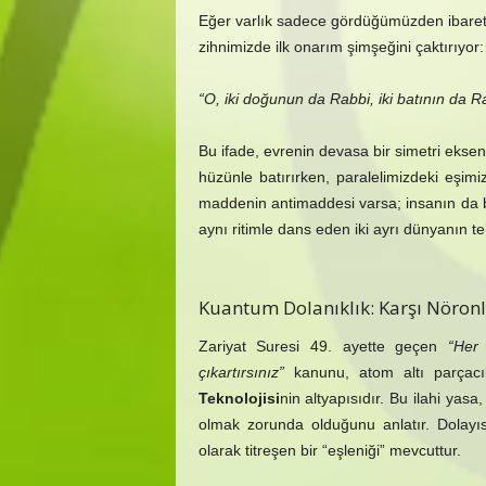
Eğer varlık sadece gördüğümüzden ibaret 
zihnimizde ilk onarım şimşeğini çaktırıyor:
“O, iki doğunun da Rabbi, iki batının da Ra
Bu ifade, evrenin devasa bir simetri ekseni
hüzünle batırırken, paralelimizdeki eşimi
maddenin antimaddesi varsa; insanın da bi
aynı ritimle dans eden iki ayrı dünyanın tek
Kuantum Dolanıklık: Karşı Nöronlar
Zariyat Suresi 49. ayette geçen
“Her
çıkartırsınız”
kanunu, atom altı parçacı
Teknolojisi
nin altyapısıdır. Bu ilahi yasa
olmak zorunda olduğunu anlatır. Dolayıs
olarak titreşen bir “eşleniği” mevcuttur.