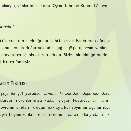
olsaydı, yönler tekil olurdu. Oysa Rahman Suresi 17. ayet,
bbidir.”
 üzerine kurulu olduğunun ilahi tescilidir. Biz burada güneşi
z onu umutla doğurmaktadır. Işığın gölgesi, sesin yankısı,
r ayna-benliği olmak zorundadır. Bizler, birbirini görmeden
 bir senfonisiyiz.
ın Fısıltısı
 şeyi iki çift yarattık. Umulur ki bundan düşünüp ders
klardan nöronlarımıza kadar işleyen kusursuz bir
Tanrı
, evrenin içinde mikrodan makroya her şeyin bir eşi, bir ikizi
ıyla beyninizdeki her bir nöronun, paralel dünyada anlık