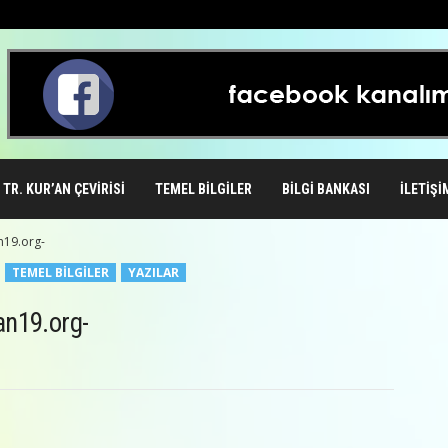
TR. KUR’AN ÇEVIRISI
TEMEL BILGILER
BILGI BANKASI
İLETIŞI
n19.org-
TEMEL BILGILER
YAZILAR
n19.org-