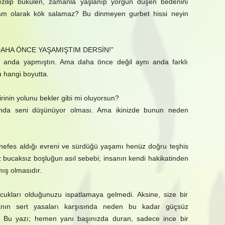
 ezilip bükülen, zamanla yaşlanıp yorgun düşen bedenini
am olarak kök salamaz? Bu dinmeyen gurbet hissi neyin
DAHA ÖNCE YAŞAMIŞTIM DERSİN!”
 anda yapmıştın. Ama daha önce değil aynı anda farklı
u hangi boyutta.
irinin yolunu bekler gibi mi oluyorsun?
anda seni düşünüyor olması. Ama ikinizde bunun neden
 nefes aldığı evreni ve sürdüğü yaşamı henüz doğru teşhis
 bucaksız boşluğun asıl sebebi; insanın kendi hakikatinden
ış olmasıdır.
ocukları olduğunuzu ispatlamaya gelmedi. Aksine, size bir
nın sert yasaları karşısında neden bu kadar güçsüz
di. Bu yazı; hemen yanı başınızda duran, sadece ince bir