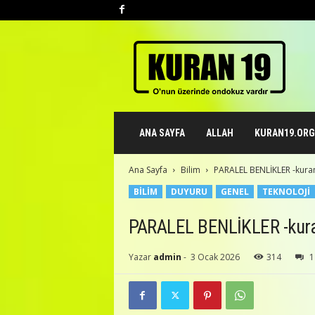
K
u
r
a
n
1
9
ANA SAYFA
ALLAH
KURAN19.ORG 
.
o
r
Ana Sayfa
Bilim
PARALEL BENLİKLER -kura
g
BILIM
DUYURU
GENEL
TEKNOLOJI
PARALEL BENLİKLER -kura
Yazar
admin
-
3 Ocak 2026
314
1