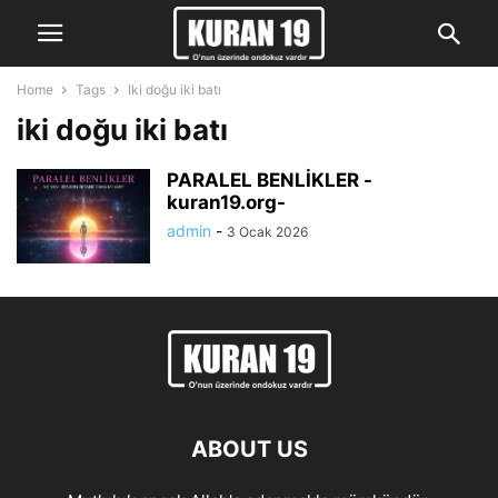
Home
Tags
Iki doğu iki batı
iki doğu iki batı
PARALEL BENLİKLER -
kuran19.org-
admin
-
3 Ocak 2026
ABOUT US