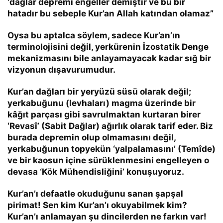
‘dağlar depremi engeller demiştir ve bu bir
hatadır bu sebeple Kur’an Allah katından olamaz”
Oysa bu aptalca söylem, sadece Kur’an’ın
terminolojisini değil, yerkürenin
İzostatik Denge
mekanizmasını bile anlayamayacak kadar sığ bir
vizyonun dışavurumudur.
Kur’an dağları bir yeryüzü süsü olarak değil;
yerkabuğunu (levhaları) magma üzerinde bir
kâğıt parçası gibi savrulmaktan kurtaran birer
‘Revasî’ (Sabit Dağlar)
ağırlık olarak tarif eder. Biz
burada depremin olup olmamasını değil,
yerkabuğunun topyekün ‘yalpalamasını’ (
Temîde
)
ve bir kaosun içine sürüklenmesini engelleyen o
devasa ‘Kök Mühendisliğini’ konuşuyoruz.
Kur’an’ı defaatle okuduğunu sanan şapşal
pirimat! Sen kim Kur’an’ı okuyabilmek kim?
Kur’an’ı anlamayan şu dincilerden ne farkın var!