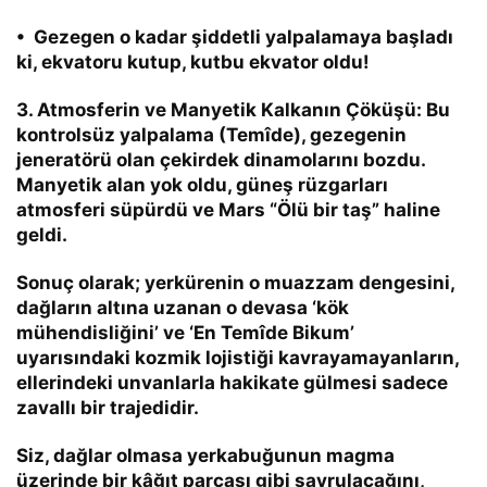
• Gezegen o kadar şiddetli yalpalamaya başladı
ki, ekvatoru kutup, kutbu ekvator oldu!
3. Atmosferin ve Manyetik Kalkanın Çöküşü:
Bu
kontrolsüz yalpalama (
Temîde
), gezegenin
jeneratörü olan çekirdek dinamolarını bozdu.
Manyetik alan yok oldu, güneş rüzgarları
atmosferi süpürdü ve Mars “Ölü bir taş” haline
geldi.
Sonuç olarak; yerkürenin o muazzam dengesini,
dağların altına uzanan o devasa ‘kök
mühendisliğini’ ve
‘En Temîde Bikum’
uyarısındaki kozmik lojistiği kavrayamayanların,
ellerindeki unvanlarla hakikate gülmesi sadece
zavallı bir trajedidir.
Siz, dağlar olmasa yerkabuğunun magma
üzerinde bir kâğıt parçası gibi savrulacağını,