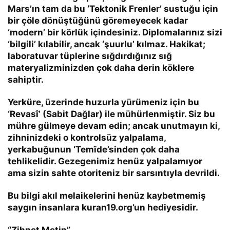
Mars’ın tam da bu ‘Tektonik Frenler’ sustuğu için
bir çöle dönüştüğünü göremeyecek kadar
‘modern’ bir körlük içindesiniz. Diplomalarınız sizi
‘bilgili’ kılabilir, ancak ‘şuurlu’ kılmaz. Hakikat;
laboratuvar tüplerine sığdırdığınız sığ
materyalizminizden çok daha derin köklere
sahiptir.
Yerküre, üzerinde huzurla yürümeniz için bu
‘Revasî’ (Sabit Dağlar) ile mühürlenmiştir. Siz bu
mühre gülmeye devam edin; ancak unutmayın ki,
zihninizdeki o kontrolsüz yalpalama,
yerkabuğunun ‘Temîde’sinden çok daha
tehlikelidir. Gezegenimiz henüz yalpalamıyor
ama sizin sahte otoriteniz bir sarsıntıyla devrildi.
Bu bilgi akıl melaikelerini henüz kaybetmemiş
saygın insanlara kuran19.org’un hediyesidir.