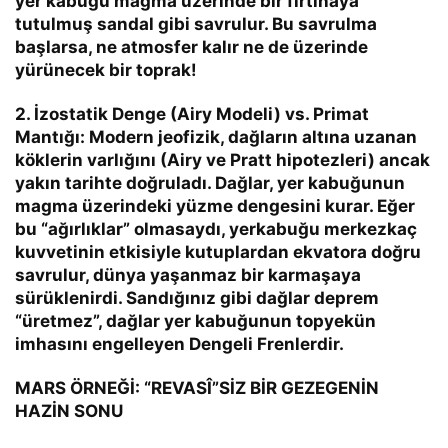
yer kabuğu magma üzerinde bir fırtınaya
tutulmuş sandal gibi savrulur. Bu savrulma
başlarsa, ne atmosfer kalır ne de üzerinde
yürünecek bir toprak!
2. İzostatik Denge (Airy Modeli) vs. Primat
Mantığı:
Modern jeofizik, dağların altına uzanan
köklerin varlığını (Airy ve Pratt hipotezleri) ancak
yakın tarihte doğruladı. Dağlar, yer kabuğunun
magma üzerindeki yüzme dengesini kurar. Eğer
bu “ağırlıklar” olmasaydı, yerkabuğu merkezkaç
kuvvetinin etkisiyle kutuplardan ekvatora doğru
savrulur, dünya yaşanmaz bir karmaşaya
sürüklenirdi. Sandığınız gibi dağlar deprem
“üretmez”, dağlar yer kabuğunun topyekün
imhasını engelleyen
Dengeli Frenlerdir.
MARS ÖRNEĞİ: “REVASÎ”SİZ BİR GEZEGENİN
HAZİN SONU