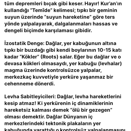
tüm depremleri bıçak gibi keser. Hayır! Kur’an’ın
kullandığı
“Temîde”
kelimesi; tıpkı bir geminin
suyun üzerinde “suyun hareketine” göre ters
yönde yalpalayarak, dalgalanmaları hassas ve
dengeli biçimde karşılaması gibidir.
İzostatik Denge:
Dağlar, yer kabuğunun altına
tıpkı bir buzdağı gibi kendi boylarının 10-15 katı
kadar “Kökler” (Roots) salar. Eğer bu dağlar ve o
devasa kökleri olmasaydı, yer kabuğu (levhalar)
magma üzerinde kontrolsüzce yalpalar,
merkezkaç kuvvetiyle yerküre yaşanmaz bir
cehenneme dönerdi.
Levha Sabitleyicileri:
Dağlar, levha hareketlerini
kesip atmaz! Ki yerkürenin iç dinamiklerinin
hareketsiz kalması demek “
ölü bir gezegen
”
olması demektir. Dağlar Dünyanın iç
merkezlerindeki tektonik plakaların yer
kabuğunda yarattığı o kontrolsüz yalpalanmasını