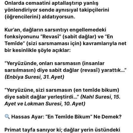
Onlarda cemaatini aptallaştırıp yanlış
yönlendiriyor sende aynısıyal takipçilerini
(öğrencilerini) aldatıyorsun.
Kur’an, dağların sarsıntıyı engellemedeki
fonksiyonunu
“Revasî”
(sabit dağlar) ve
“En
Temîde”
(sizi sarsmaması için) kavramlarıyla net
bir kesinlikle şöyle açıklar:
“Yeryüzünde, onları sarsmasın (insanlar
sarsılmasın) diye sabit dağlar (revasî) yarattık…”
(Enbiya Suresi, 31. Ayet)
“Yeryüzüne, sizi sarsmasın (en temîde bikum)
diye sabit dağlar yerleştirdi…”
(Nahl Suresi, 15.
Ayet ve Lokman Suresi, 10. Ayet)
Hassas Ayar: “En Temîde Bikum” Ne Demek?
Primat tayfa sanıyor ki; dağlar yerin üstündeki