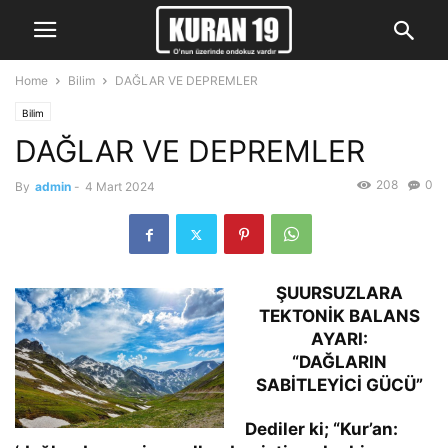
Home
Bilim
DAĞLAR VE DEPREMLER
Bilim
DAĞLAR VE DEPREMLER
208
0
By
admin
-
4 Mart 2024
ŞUURSUZLARA
TEKTONİK BALANS
AYARI:
“DAĞLARIN
SABİTLEYİCİ GÜCÜ”
Dediler ki; “Kur’an: