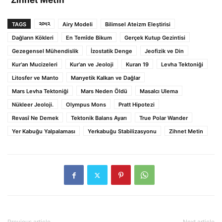
“Zihnet Metin”
TAGS
༢༠༥༢
Airy Modeli
Bilimsel Ateizm Eleştirisi
Dağların Kökleri
En Temîde Bikum
Gerçek Kutup Gezintisi
Gezegensel Mühendislik
İzostatik Denge
Jeofizik ve Din
Kur'an Mucizeleri
Kur'an ve Jeoloji
Kuran 19
Levha Tektoniği
Litosfer ve Manto
Manyetik Kalkan ve Dağlar
Mars Levha Tektoniği
Mars Neden Öldü
Masalcı Ulema
Nükleer Jeoloji.
Olympus Mons
Pratt Hipotezi
Revasî Ne Demek
Tektonik Balans Ayarı
True Polar Wander
Yer Kabuğu Yalpalaması
Yerkabuğu Stabilizasyonu
Zihnet Metin
Previous article
Next article