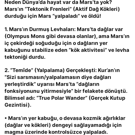
Neden Dünya’da hayat var da Mars’ta yok?
Mars’ın “Tektonik Frenleri” (Aktif Dağ Kökleri)
durduğu için Mars “yalpaladı” ve öldü!
1. Mars’ın Durmuş Levhaları:
Mars’ta dağlar var
(Olympus Mons gibi devasa olanlar), ama Mars’ın
iç çekirdeği soğuduğu için o dağların yer
kabuğunu stabilize eden “kök aktivitesi” ve levha
tektoniği durdu.
2. “Temîde” (Yalpalama) Gerçekleşti:
Kur’an’ın
“Sizi sarsmasın/yalpalamasın diye dağları
yerleştirdik”
uyarısı Mars’ta “dağların
fonksiyonunu yitirmesiyle” bir felakete dönüştü.
Bilimsel adı:
“True Polar Wander” (Gerçek Kutup
Gezintisi)
.
• Mars’ın yer kabuğu, o devasa kozmik ağırlıklar
(dağlar ve kökleri) dengeyi sağlayamadığı için
magma üzerinde kontrolsüzce
yalpaladı.