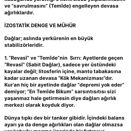
ve “savrulmasını” (Temîde) engelleyen devasa
ağırlıklardır.
İZOSTATİK DENGE VE MÜHÜR
Dağlar; aslında yerkürenin en büyük
stabilizörleridir.
1. “Revasî” ve “Temîde”nin Sırrı:
Ayetlerde geçen
“Revasî” (Sabit Dağlar), sadece yer üstündeki
kayalar değil; litosferin içine, manto tabakasına
kadar uzanan devasa “Kök Mekanizması”dır.
Kur’an hiç bir ayetinde dağlar “depremi yok eder”
demiyor;
“En Temîde Bikum”
sarsıntısıtısı sizi
yaşanmaz hale getirmesin diye dağları ağırlık
merkezi olarak koyduk diyor.
Dünya tıpkı dev bir tanker gibidir. İçindeki balans
ayarı ya da denge ağırlıkları olan dağlar olmazsa