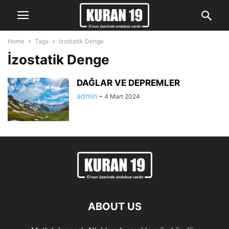
Home
Tags
İzostatik Denge
İzostatik Denge
DAĞLAR VE DEPREMLER
admin
-
4 Mart 2024
ABOUT US