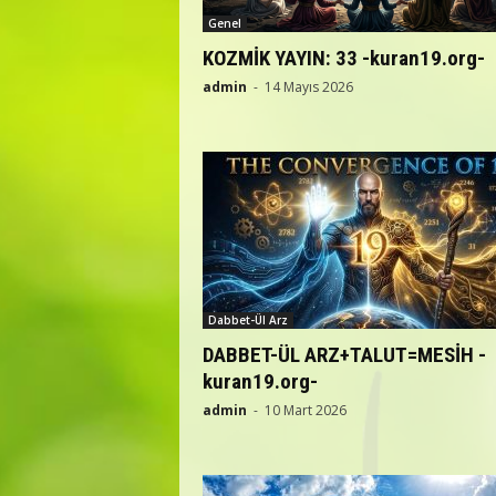
Genel
KOZMİK YAYIN: 33 -kuran19.org-
admin
-
14 Mayıs 2026
Dabbet-Ül Arz
DABBET-ÜL ARZ+TALUT=MESİH -
kuran19.org-
admin
-
10 Mart 2026