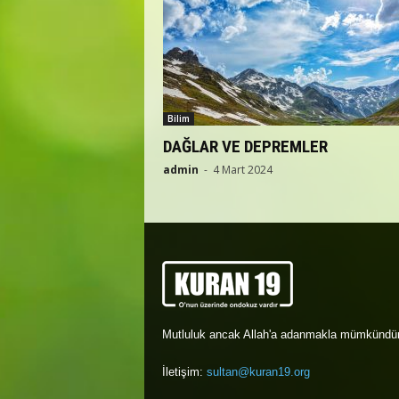
Bilim
DAĞLAR VE DEPREMLER
admin
-
4 Mart 2024
Mutluluk ancak Allah'a adanmakla mümkündür
İletişim:
sultan@kuran19.org