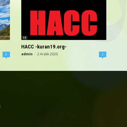
19
HACC -kuran19.org-
admin
-
2 Aralık 2020
0
2
.