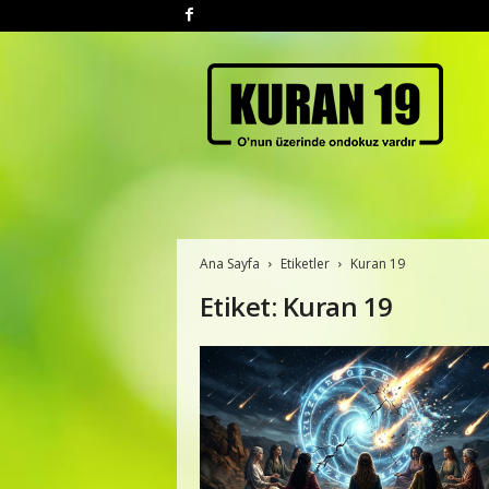
K
u
r
a
n
1
9
.
o
r
Ana Sayfa
Etiketler
Kuran 19
g
Etiket: Kuran 19