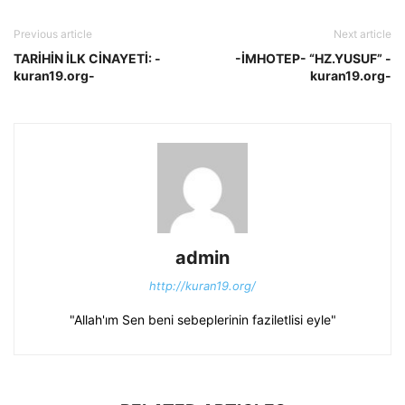
Previous article
Next article
TARİHİN İLK CİNAYETİ: -
-İMHOTEP- “HZ.YUSUF” -
kuran19.org-
kuran19.org-
admin
http://kuran19.org/
"Allah'ım Sen beni sebeplerinin faziletlisi eyle"