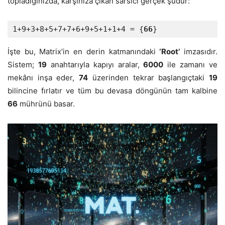
topladığınızda, karşınıza çıkan sarsıcı gerçek şudur:
1+9+3+8+5+7+7+6+9+5+1+1+4 = {
66
}
İşte bu, Matrix’in en derin katmanındaki
‘Root’
imzasıdır.
Sistem;
19
anahtarıyla kapıyı aralar,
6000
ile zamanı ve
mekânı inşa eder,
74
üzerinden tekrar başlangıçtaki
19
bilincine fırlatır ve tüm bu devasa döngünün tam kalbine
66
mührünü basar.