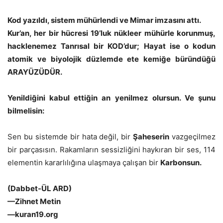
Kod yazıldı, sistem mühürlendi ve Mimar imzasını attı.
Kur’an, her bir hücresi 19’luk nükleer mühürle korunmuş,
hacklenemez Tanrısal bir KOD’dur; Hayat ise o kodun
atomik ve biyolojik düzlemde ete kemiğe büründüğü
ARAYÜZÜDÜR.
Yenildiğini kabul ettiğin an yenilmez olursun. Ve şunu
bilmelisin:
Sen bu sistemde bir hata değil, bir
Şaheserin
vazgeçilmez
bir parçasısın. Rakamların sessizliğini haykıran bir ses, 114
elementin kararlılığına ulaşmaya çalışan bir
Karbonsun.
(Dabbet-ÜL ARD)
—Zihnet Metin
—kuran19.org