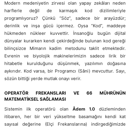
Modern medeniyetin zirvesi olan yapay zekâları neden
harflerle değil de karmaşık kod dizilimleriyle
programlıyoruz? Çünkü “Söz”, sadece bir arayüzdür;
derinlik ve inşa gücü içermez. Oysa “Kod”, maddeye
hükmeden nükleer kuvvettir. İnsanoğlu bugün dijital
dünyalar kurarken kendi çekirdeğinde bulunan kod gereği
bilinçsizce Mimarın kadim metodunu taklit etmektedir.
Evrenin ve biyolojik makinelerimizin sadece lirik bir
hitabetle kurulduğunu düşünmek, yazılımın doğasına
aykırıdır. Kod varsa, bir Programcı (Sâni) mevcuttur. Sayı,
sözün bittiği yerde mutlak onayı verir.
OPERATÖR FREKANSLARI VE
66
MÜHRÜNÜN
MATEMATİKSEL SAĞLAMASI
Sistemin ilk operatörü olan
Âdem 1.0
düzleminden
itibaren, her bir veri yükseltme basamağını kendi kat
sayısal değerine (Elçi Frekanslarına) indirgediğimizde