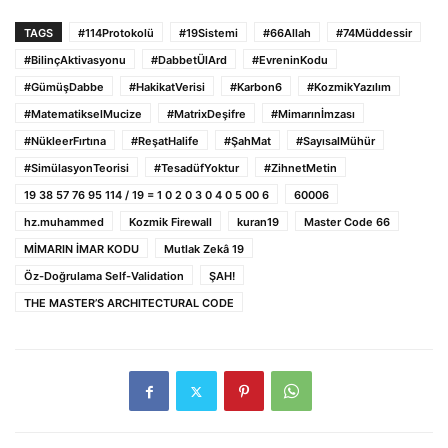
TAGS
#114Protokolü
#19Sistemi
#66Allah
#74Müddessir
#BilinçAktivasyonu
#DabbetÜlArd
#EvreninKodu
#GümüşDabbe
#HakikatVerisi
#Karbon6
#KozmikYazılım
#MatematikselMucize
#MatrixDeşifre
#Mimarınİmzası
#NükleerFırtına
#ReşatHalife
#ŞahMat
#SayısalMühür
#SimülasyonTeorisi
#TesadüfYoktur
#ZihnetMetin
19 38 57 76 95 114 / 19 = 1 0 2 0 3 0 4 0 5 00 6
60006
hz.muhammed
Kozmik Firewall
kuran19
Master Code 66
MİMARIN İMAR KODU
Mutlak Zekâ 19
Öz-Doğrulama Self-Validation
ŞAH!
THE MASTER’S ARCHITECTURAL CODE