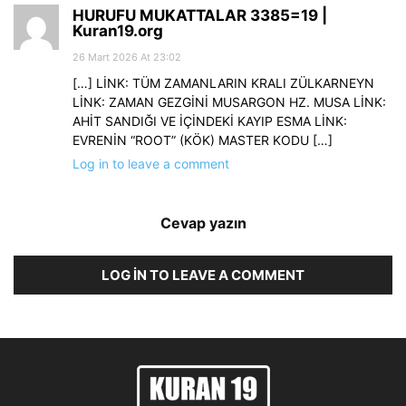
HURUFU MUKATTALAR 3385=19 |
Kuran19.org
26 Mart 2026 At 23:02
[…] LİNK: TÜM ZAMANLARIN KRALI ZÜLKARNEYN
LİNK: ZAMAN GEZGİNİ MUSARGON HZ. MUSA LİNK:
AHİT SANDIĞI VE İÇİNDEKİ KAYIP ESMA LİNK:
EVRENİN “ROOT” (KÖK) MASTER KODU […]
Log in to leave a comment
Cevap yazın
LOG IN TO LEAVE A COMMENT