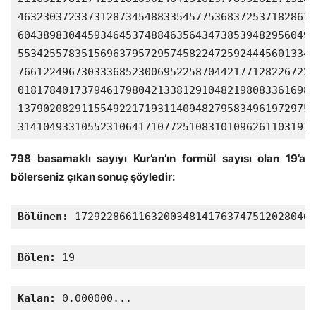
46323037233731287345488335457753683725371828613
60438983044593464537488463564347385394829560491
55342557835156963795729574582247259244456013348
76612249673033368523006952258704421771282267228
01817840173794617980421338129104821980833616984
13790208291155492217193114094827958349619729753
31410493310552310641710772510831010962611031911
798 basamaklı sayıyı Kur’an’ın formül sayısı olan 19’a
bölerseniz çıkan sonuç şöyledir:
Bölünen:
 17292286611632003481417637475120280461
Bölen:
 19
Kalan:
 0.000000...