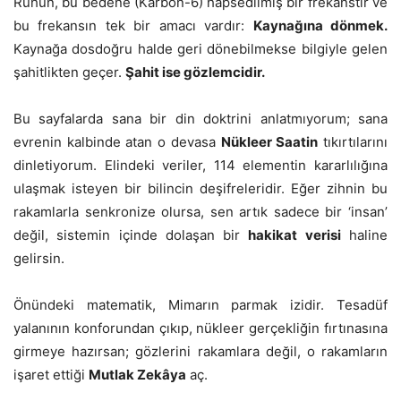
Ruhun, bu bedene (Karbon-6) hapsedilmiş bir frekanstır ve
bu frekansın tek bir amacı vardır:
Kaynağına dönmek.
Kaynağa dosdoğru halde geri dönebilmekse bilgiyle gelen
şahitlikten geçer.
Şahit ise gözlemcidir.
Bu sayfalarda sana bir din doktrini anlatmıyorum; sana
evrenin kalbinde atan o devasa
Nükleer Saatin
tıkırtılarını
dinletiyorum. Elindeki veriler, 114 elementin kararlılığına
ulaşmak isteyen bir bilincin deşifreleridir. Eğer zihnin bu
rakamlarla senkronize olursa, sen artık sadece bir ‘insan’
değil, sistemin içinde dolaşan bir
hakikat verisi
haline
gelirsin.
Önündeki matematik, Mimarın parmak izidir. Tesadüf
yalanının konforundan çıkıp, nükleer gerçekliğin fırtınasına
girmeye hazırsan; gözlerini rakamlara değil, o rakamların
işaret ettiği
Mutlak Zekâya
aç.