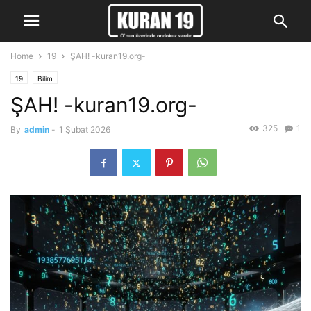
Home
19
ŞAH! -kuran19.org-
19
Bilim
ŞAH! -kuran19.org-
325
1
By
admin
-
1 Şubat 2026