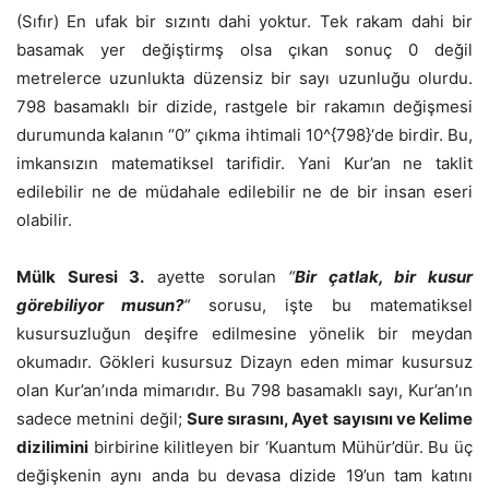
(Sıfır) En ufak bir sızıntı dahi yoktur. Tek rakam dahi bir
basamak yer değiştirmş olsa çıkan sonuç 0 değil
metrelerce uzunlukta düzensiz bir sayı uzunluğu olurdu.
798 basamaklı bir dizide, rastgele bir rakamın değişmesi
durumunda kalanın “0” çıkma ihtimali
10^{798}
‘de birdir. Bu,
imkansızın matematiksel tarifidir. Yani Kur’an ne taklit
edilebilir ne de müdahale edilebilir ne de bir insan eseri
olabilir.
Mülk Suresi 3.
ayette sorulan
“
Bir çatlak, bir kusur
görebiliyor musun?
“
sorusu, işte bu matematiksel
kusursuzluğun deşifre edilmesine yönelik bir meydan
okumadır. Gökleri kusursuz Dizayn eden mimar kusursuz
olan Kur’an’ında mimarıdır. Bu 798 basamaklı sayı, Kur’an’ın
sadece metnini değil;
Sure sırasını, Ayet sayısını ve Kelime
dizilimini
birbirine kilitleyen bir ‘Kuantum Mühür’dür. Bu üç
değişkenin aynı anda bu devasa dizide 19’un tam katını