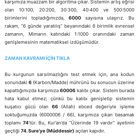
karşımıza muazzam bir algoritma çıkar. Sistemin artış eğrisi
olan 10:100, 20:200, 30:300, 40:400 ve 500:5000
birimlerini topladığımızda,
6000
sayısına ulaşırız. Bu
rakam, “6 günde yaratılış” beyanındaki 6 birimlik evrensel
zamanın, Mimarın katındaki 1:1000 oranındaki zaman
genişlemesinin matematiksel izdüşümüdür.
ZAMAN KAVRAMI İÇİN TIKLA
Bu kurgunun sarsılmazlığını test etmek için, ana kodun
sonundaki
6
(Karbon/Madde) mührünü bu sonucun üzerine
kapattığımızda karşımıza
60006
kalıbı çıkar. Sistem burada
hata kabul etmez; çünkü bu kalıbı genişletip sistemin
kuşatıcı gücü olan
66
(Allah) ebced değeriyle işleme
soktuğumuzda (6000006 / 66), karşımıza çıkan basamak
toplamı
74
‘tür. Bu, Kur’an’da “Üzerinde 19 vardır” ayetinin
geçtiği
74. Sure’ye (Müddessir)
açılan kapıdır.