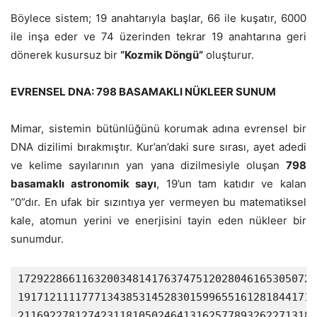
Böylece sistem; 19 anahtarıyla başlar, 66 ile kuşatır, 6000
ile inşa eder ve 74 üzerinden tekrar 19 anahtarına geri
dönerek kusursuz bir
“Kozmik Döngü”
oluşturur.
EVRENSEL DNA: 798 BASAMAKLI NÜKLEER SUNUM
Mimar, sistemin bütünlüğünü korumak adına evrensel bir
DNA dizilimi bırakmıştır. Kur’an’daki sure sırası, ayet adedi
ve kelime sayılarının yan yana dizilmesiyle oluşan
798
basamaklı astronomik sayı
, 19’un tam katıdır ve kalan
“0”dır. En ufak bir sızıntıya yer vermeyen bu matematiksel
kale, atomun yerini ve enerjisini tayin eden nükleer bir
sunumdur.
17292286611632003481417637475120280461653050720
19171211117771343853145283015996551612818441711
21169227812742311810502464131625778932622713182