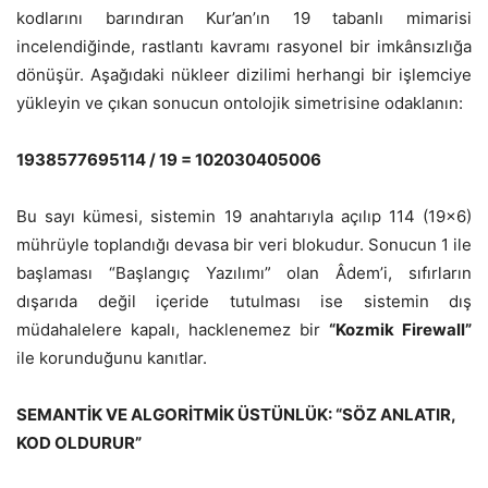
kodlarını barındıran Kur’an’ın 19 tabanlı mimarisi
incelendiğinde, rastlantı kavramı rasyonel bir imkânsızlığa
dönüşür. Aşağıdaki nükleer dizilimi herhangi bir işlemciye
yükleyin ve çıkan sonucun ontolojik simetrisine odaklanın:
1938577695114 / 19 = 102030405006
Bu sayı kümesi, sistemin 19 anahtarıyla açılıp 114 (19×6)
mührüyle toplandığı devasa bir veri blokudur. Sonucun 1 ile
başlaması “Başlangıç Yazılımı” olan Âdem’i, sıfırların
dışarıda değil içeride tutulması ise sistemin dış
müdahalelere kapalı, hacklenemez bir
“Kozmik Firewall”
ile korunduğunu kanıtlar.
SEMANTİK VE ALGORİTMİK ÜSTÜNLÜK: “SÖZ ANLATIR,
KOD OLDURUR”