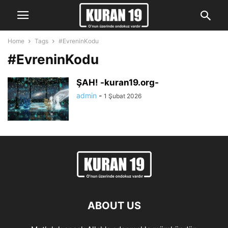
Home
Tags
#EvreninKodu
#EvreninKodu
ŞAH! -kuran19.org-
admin
-
1 Şubat 2026
ABOUT US