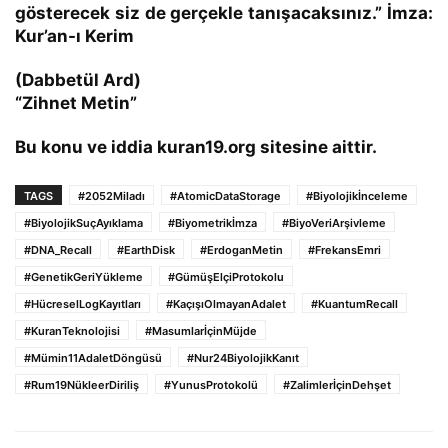
gösterecek siz de gerçekle tanışacaksınız.” İmza:
Kur’an-ı Kerim
(Dabbetül Ard)
“Zihnet Metin”
Bu konu ve iddia kuran19.org sitesine aittir.
TAGS
#2052Miladı
#AtomicDataStorage
#Biyolojikİnceleme
#BiyolojikSuçAyıklama
#Biyometrikİmza
#BiyoVeriArşivleme
#DNA_Recall
#EarthDisk
#ErdoganMetin
#FrekansEmri
#GenetikGeriYükleme
#GümüşElçiProtokolu
#HücreselLogKayıtları
#KaçışıOlmayanAdalet
#KuantumRecall
#KuranTeknolojisi
#MasumlarİçinMüjde
#Mümin11AdaletDöngüsü
#Nur24BiyolojikKanıt
#Rum19NükleerDiriliş
#YunusProtokolü
#ZalimlerİçinDehşet