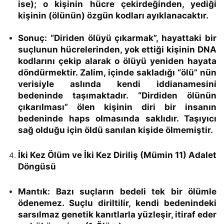
ise); o kişinin hücre çekirdeğinden, yediği
kişinin (ölünün) özgün kodları ayıklanacaktır.
Sonuç:
“Diriden ölüyü çıkarmak”, hayattaki bir
suçlunun hücrelerinden, yok ettiği kişinin DNA
kodlarını çekip alarak o ölüyü yeniden hayata
döndürmektir.
Zalim, içinde sakladığı “ölü” nün
verisiyle aslında kendi iddianamesini
bedeninde taşımaktadır. “Dirdiden ölünün
çıkarılması” ölen kişinin diri bir insanın
bedeninde haps olmasında saklıdır. Taşıyıcı
sağ olduğu için öldü sanılan kişide ölmemiştir.
İki Kez Ölüm ve İki Kez Diriliş (Mümin 11) Adalet
Döngüsü
Mantık:
Bazı suçların bedeli tek bir ölümle
ödenemez. Suçlu diriltilir, kendi bedenindeki
sarsılmaz genetik kanıtlarla yüzleşir, itiraf eder