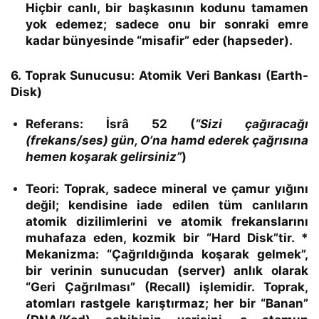
Hiçbir canlı, bir başkasının kodunu tamamen
yok edemez; sadece onu bir sonraki emre
kadar bünyesinde “misafir” eder (hapseder).
6. Toprak Sunucusu: Atomik Veri Bankası (Earth-
Disk)
Referans:
İsrâ 52 (
“Sizi çağıracağı
(frekans/ses) gün, O’na hamd ederek çağrısına
hemen koşarak gelirsiniz”
)
Teori:
Toprak, sadece mineral ve çamur yığını
değil; kendisine iade edilen tüm canlıların
atomik dizilimlerini ve atomik frekanslarını
muhafaza eden,
kozmik bir “Hard Disk”tir.
*
Mekanizma:
“Çağrıldığında koşarak gelmek”,
bir verinin sunucudan (server) anlık olarak
“Geri Çağrılması” (Recall) işlemidir. Toprak,
atomları rastgele karıştırmaz; her bir “Banan”