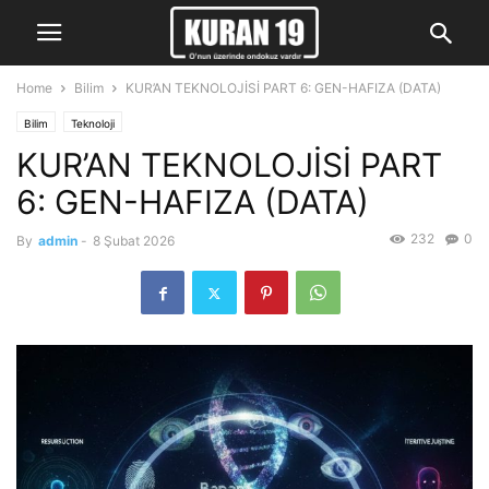
Home
Bilim
KUR’AN TEKNOLOJİSİ PART 6: GEN-HAFIZA (DATA)
Bilim
Teknoloji
KUR’AN TEKNOLOJİSİ PART
6: GEN-HAFIZA (DATA)
232
0
By
admin
-
8 Şubat 2026