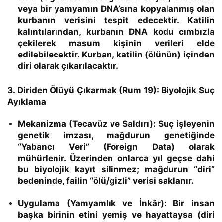
veya bir yamyamın DNA’sına kopyalanmış olan
kurbanın verisini tespit edecektir. Katilin
kalıntılarından, kurbanın DNA kodu cımbızla
çekilerek masum kişinin verileri elde
edilebilecektir.
Kurban, katilin (ölünün) içinden
diri olarak çıkarılacaktır.
3. Diriden Ölüyü Çıkarmak (Rum 19): Biyolojik Suç
Ayıklama
Mekanizma (Tecavüz ve Saldırı):
Suç işleyenin
genetik imzası, mağdurun genetiğinde
“Yabancı Veri”
(Foreign Data) olarak
mühürlenir. Üzerinden onlarca yıl geçse dahi
bu biyolojik kayıt silinmez; mağdurun “diri”
bedeninde, failin “ölü/gizli” verisi saklanır.
Uygulama (Yamyamlık ve İnkâr):
Bir insan
başka birinin etini yemiş ve hayattaysa (diri