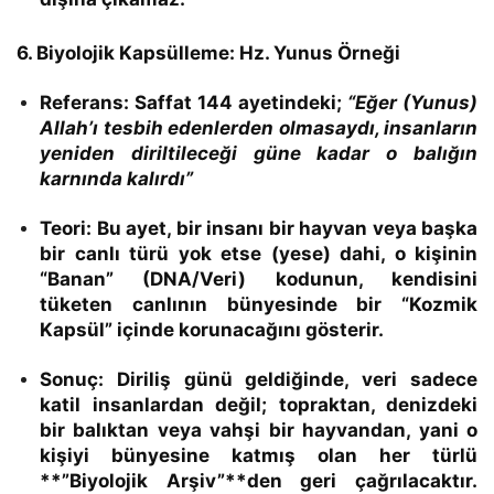
6. Biyolojik Kapsülleme: Hz. Yunus Örneği
Referans:
Saffat 144 ayetindeki;
“Eğer (Yunus)
Allah’ı tesbih edenlerden olmasaydı, insanların
yeniden diriltileceği güne kadar o balığın
karnında kalırdı”
Teori:
Bu ayet, bir insanı bir hayvan veya başka
bir canlı türü yok etse (yese) dahi, o kişinin
“Banan” (DNA/Veri)
kodunun, kendisini
tüketen canlının bünyesinde bir
“Kozmik
Kapsül”
içinde korunacağını gösterir.
Sonuç:
Diriliş günü geldiğinde, veri sadece
katil insanlardan değil; topraktan, denizdeki
bir balıktan veya vahşi bir hayvandan, yani o
kişiyi bünyesine katmış olan her türlü
**”Biyolojik Arşiv”**den geri çağrılacaktır.