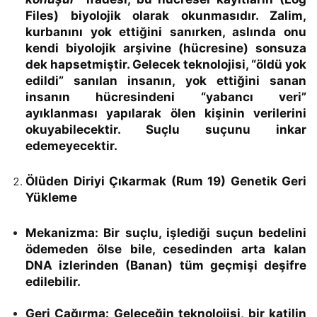
Files) biyolojik olarak okunmasıdır. Zalim,
kurbanını yok ettiğini sanırken, aslında onu
kendi biyolojik arşivine (hücresine) sonsuza
dek hapsetmiştir. Gelecek teknolojisi, “öldü yok
edildi” sanılan insanın, yok ettiğini sanan
insanın hücresindeni “yabancı veri”
ayıklanması yapılarak ölen kişinin verilerini
okuyabilecektir. Suçlu suçunu inkar
edemeyecektir.
Ölüden Diriyi Çıkarmak (Rum 19) Genetik Geri
Yükleme
Mekanizma:
Bir suçlu, işlediği suçun bedelini
ödemeden ölse bile, cesedinden arta kalan
DNA izlerinden (Banan) tüm geçmişi deşifre
edilebilir.
Geri Çağırma:
Geleceğin teknolojisi, bir katilin