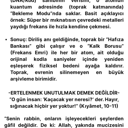
(DNA/Kod) sahibinin verisini, o atomun
kuantum adresinde (toprak katmanında)
“Bekleme Modu”nda saklar. Basit açıklayıcı
örnek: Süper bir mıknatısın çevredeki metalleri
yaydığı frekans ile hızla kendine çekmesi.
Sonuç:
Diriliş anı geldiğinde, toprak bir “Hafıza
Bankası” gibi çalışır ve o “Kalk Borusu”
(Frekans Emri) ile her bir atom, ait olduğu
orijinal kodla saniyeler içinde yeniden
eşleşerek fiziksel bedeni ayağa kaldırır.
Toprak, evrenin silinemeyen en büyük
arşivleme birimidir.
-ERTELENMEK UNUTULMAK DEMEK DEĞİLDİR-
“O gün insan: ‘Kaçacak yer neresi?’ der. Hayır,
sığınacak hiçbir yer yoktur!”
(Kıyâmet, 10-11)
“Senin rabbin, onların işleyecekleri şeylerden
gâfil değildir. De ki: Allah, yakında mucizesini