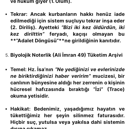
ve hüküm giyer (1. Ölüm).
Tekrar:
Ancak kurbanların hakkı henüz iade
edilmediği için sistem suçluyu tekrar inşa eder
(2. Diriliş). Ayetteki
“Bizi iki kez öldürdün, iki
kez dirilttin”
feryadı, kaçışı olmayan bu
**”Adalet Döngüsü”**ne girildiğinin kanıtıdır.
Biyolojik Noterlik (Ali İmran 49) Tüketim Arşivi
Temel:
Hz. İsa’nın
“Ne yediğinizi ve evlerinizde
ne biriktirdiğinizi haber veririm”
mucizesi, bir
canlının bünyesine aldığı her zerrenin o kişinin
hücresel hafızasında bıraktığı
“İzi” (Trace)
okuma yetisidir.
Hakikat:
Bedenimiz, yaşadığımız hayatın ve
tükettiğimiz her şeyin silinmez faturasıdır.
Hiçbir suç, yutulsa veya yakılsa dahi sistemin
dışına çıkamaz.