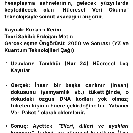
hesaplaşma sahnelerinin, gelecek yüzyıllarda
keşfedilecek olan
“Hücresel Veri Okuma”
teknolojisiyle somutlaşacağını öngörür.
Kaynak:
Kur’an-ı Kerim
Teori Sahibi:
Erdoğan Metin
Gerçekleşme Öngörüsü:
2050 ve Sonrası (YZ ve
Kuantum Teknolojileri Çağı)
Uzuvların Tanıklığı (Nur 24) Hücresel Log
Kayıtları
Gerçek:
İnsan bir başka canlının (insan)
dokusunu (yamyamlık vb.) tükettiğinde, o
dokudaki özgün DNA kodları yok olmaz;
tüketen kişinin hücre çekirdeğine bir
“Yabancı
Veri Paketi”
olarak eklemlenir.
Sonuç:
Ayetteki
“Elleri, dilleri ve ayakları
konuşur”
ifadesi, bu hücresel kayıtların (Log