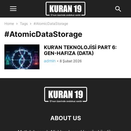
Home
Tags
#AtomicDataStorage
#AtomicDataStorage
KUR’AN TEKNOLOJİSİ PART 6:
GEN-HAFIZA (DATA)
admin
-
8 Şubat 2026
ABOUT US