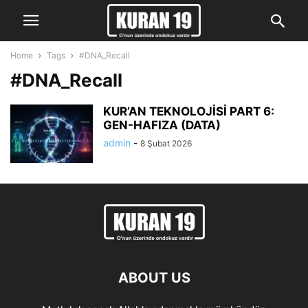
Home
Tags
#DNA_Recall
#DNA_Recall
KUR’AN TEKNOLOJİSİ PART 6:
GEN-HAFIZA (DATA)
admin
-
8 Şubat 2026
ABOUT US