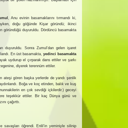
umul
, Anu evinin basamaklarını tırmandı ki,
yken, doğu göğünde Kişar göründü; ikinci
 göründüğü duyuruldu. Dördüncü basamakta
n duyuruldu. Sonra Zumul’dan gelen işaret
aşlandı. En üst basamakta,
yedinci basamakta
yak uydurup el çırparak dans ettiler ve şarkı
egenine, diyerek terennüm ettiler.
n ateşi gören başka yerlerde de yandı şenlik
 aydınlandı. Boğa ve koç etinden, balık ve kuş
nunnakilerin en çok sevdiği içkilerdir.) geceyi
lere teşekkür ettiler. Bir kaç Dünya günü ve
ını çağırttı.
e savaşları öğrendi. Enlil’in yeminiyle silinip