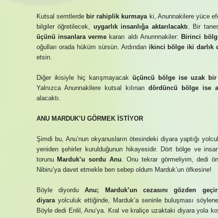
Kutsal semtlerde
bir rahiplik kurmaya
ki, Anunnakilere yüce ef
bilgiler öğretilecek,
uygarlık insanlığa aktarılacaktı
. Bir tan
üçünü insanlara verme
kararı aldı Anunnnakiler:
Birinci böl
oğulları orada hüküm sürsün. Ardından
ikinci bölge iki darlık
etsin.
Diğer ikisiyle hiç karışmayacak
üçüncü bölge ise uzak bir
Yalnızca Anunnakilere kutsal kılınan
dördüncü bölge ise a
alacaktı.
ANU MARDUK’U GÖRMEK İSTİYOR
Şimdi bu, Anu’nun okyanusların ötesindeki diyara yaptığı yolcul
yeniden şehirler kurulduğunun hikayesidir. Dört bölge ve insa
torunu
Marduk’u sordu Anu
. Onu tekrar görmeliyim, dedi ön
Nibiru’ya davet etmekle ben sebep oldum Marduk’un öfkesine!
Böyle diyordu
Anu; Marduk’un cezasını gözden geçir
diyara
yolculuk ettiğinde, Marduk’a seninle buluşması söylene
Böyle dedi Enlil, Anu’ya. Kral ve kraliçe uzaktaki diyara yola k