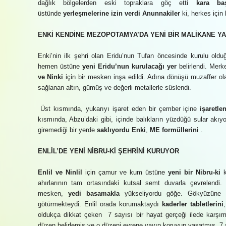
dağlık bölgelerden eski topraklara göç etti
kara ba
üstünde
yerleşmelerine izin verdi Anunnakiler
ki, herkes için 
ENKİ KENDİNE MEZOPOTAMYA’DA YENİ BİR MALİKANE YA
Enki’nin ilk şehri olan Eridu’nun Tufan öncesinde kurulu ol
hemen üstüne
yeni Eridu’nun kurulacağı yer
belirlendi. Merk
ve Ninki
için bir mesken inşa edildi. Adına dönüşü muzaffer o
sağlanan altın, gümüş ve değerli metallerle süslendi.
Üst kısmında, yukarıyı işaret eden bir çember içine
işaretle
kısmında, Abzu’daki gibi, içinde balıkların yüzdüğü sular akıy
giremediği bir yerde
saklıyordu Enki
,
ME formüllerini
.
ENLİL’DE YENİ NİBRU-Kİ ŞEHRİNİ KURUYOR
Enlil ve Ninlil
için çamur ve kum üstüne
yeni bir Nibru-ki
k
ahırlarının tam ortasındaki kutsal semt duvarla çevrelendi. O
mesken,
yedi basamakla
yükseliyordu göğe. Gökyüzüne ç
götürmekteydi. Enlil orada korumaktaydı
kaderler tabletlerini
oldukça dikkat çeken 7 sayısı bir hayat gerçeği ilede karşımızd
düzen belirlemiş ve o düzeni evrene yayıp koruyup yaşatmış. 7 say