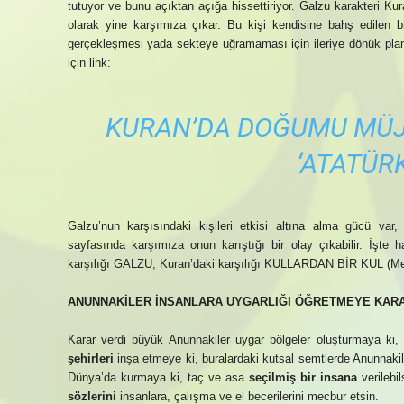
tutuyor ve bunu açıktan açığa hissettiriyor. Galzu karakteri 
olarak yine karşımıza çıkar. Bu kişi kendisine bahş edilen bilg
gerçekleşmesi yada sekteye uğramaması için ileriye dönük planla
için link:
KURAN’DA DOĞUMU MÜJ
‘ATATÜRK
Galzu’nun karşısındaki kişileri etkisi altına alma gücü var, 
sayfasında karşımıza onun karıştığı bir olay çıkabilir. İşte 
karşılığı GALZU, Kuran’daki karşılığı KULLARDAN BİR KUL (Mele
ANUNNAKİLER İNSANLARA UYGARLIĞI ÖĞRETMEYE KAR
Karar verdi büyük Anunnakiler uygar bölgeler oluşturmaya ki, b
şehirleri
inşa etmeye ki, buralardaki kutsal semtlerde Anunnakiler
Dünya’da kurmaya ki, taç ve asa
seçilmiş bir insana
verilebi
sözlerini
insanlara, çalışma ve el becerilerini mecbur etsin.