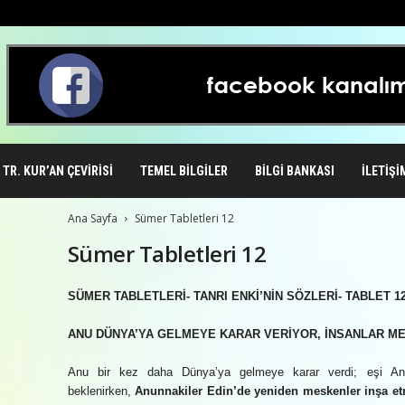
TR. KUR’AN ÇEVIRISI
TEMEL BILGILER
BILGI BANKASI
İLETIŞI
Ana Sayfa
Sümer Tabletleri 12
Sümer Tabletleri 12
SÜMER TABLETLERİ- TANRI ENKİ’NİN SÖZLERİ- TABLET 1
ANU DÜNYA’YA GELMEYE KARAR VERİYOR, İNSANLAR M
Anu bir kez daha Dünya’ya gelmeye karar verdi; eşi Antu 
beklenirken,
Anunnakiler Edin’de yeniden meskenler inşa et