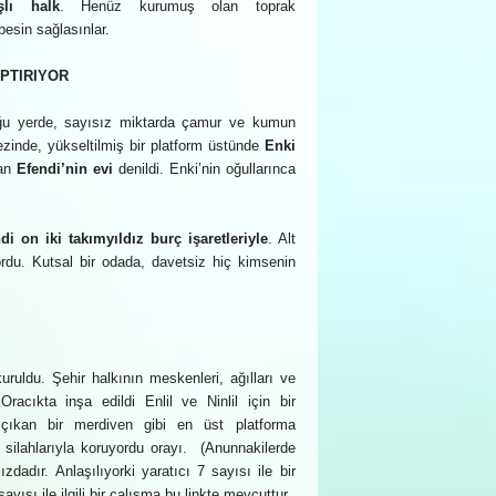
şlı halk
. Henüz kurumuş olan toprak
besin sağlasınlar.
PTIRIYOR
duğu yerde, sayısız miktarda çamur ve kumun
ezinde, yükseltilmiş bir platform üstünde
Enki
lan
Efendi’nin evi
denildi. Enki’nin oğullarınca
ndi on iki takımyıldız burç işaretleriyle
. Alt
ordu. Kutsal bir odada, davetsiz hiç kimsenin
uruldu. Şehir halkının meskenleri, ağılları ve
racıkta inşa edildi Enlil ve Ninlil için bir
ıkan bir merdiven gibi en üst platforma
, silahlarıyla koruyordu orayı. (Anunnakilerde
adır. Anlaşılıyorki yaratıcı 7 sayısı ile bir
ısı ile ilgili bir çalışma bu linkte mevcuttur