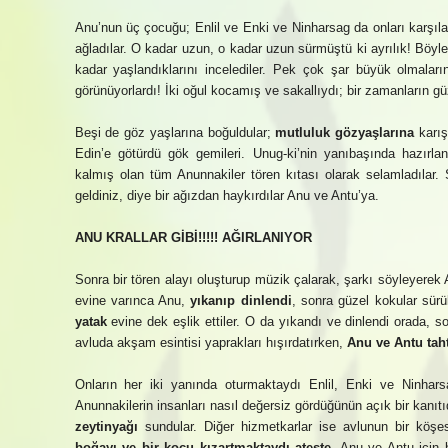
Anu’nun üç çocuğu; Enlil ve Enki ve Ninharsag da onları karşıla
ağladılar. O kadar uzun, o kadar uzun sürmüştü ki ayrılık! Böyle s
kadar yaşlandıklarını incelediler. Pek çok şar büyük olmalar
görünüyorlardı! İki oğul kocamış ve sakallıydı; bir zamanların güz
Beşi de göz yaşlarına boğuldular;
mutluluk gözyaşlarına
karış
Edin’e götürdü gök gemileri. Unug-ki’nin yanıbaşında hazır
kalmış olan tüm Anunnakiler tören kıtası olarak selamladılar.
geldiniz, diye bir ağızdan haykırdılar Anu ve Antu’ya.
ANU KRALLAR GİBİ!!!!! AĞIRLANIYOR
Sonra bir tören alayı oluşturup müzik çalarak, şarkı söyleyerek A
evine varınca Anu,
yıkanıp dinlendi
, sonra güzel kokular sürü
yatak
evine dek eşlik ettiler. O da yıkandı ve dinlendi orada, so
avluda akşam esintisi yaprakları hışırdatırken,
Anu ve Antu taht
Onların her iki yanında oturmaktaydı Enlil, Enki ve Ninhar
Anunnakilerin insanları nasıl değersiz gördüğünün açık bir kanıt
zeytinyağı
sundular. Diğer hizmetkarlar ise avlunun bir köşesi
boğayı ve bir koçu kızartmaktaydı ateşte
. Anu ve Antu için 