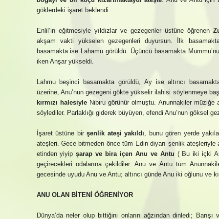
göklerdeki işaret beklendi.
Enlil’in eğitmesiyle yıldızlar ve gezegenler üstüne öğrenen
Z
akşam vakti yükselen gezegenleri duyursun. İlk basamakta
basamakta ise Lahamu görüldü. Üçüncü basamakta Mummu’nun
iken Anşar yükseldi.
Lahmu beşinci basamakta görüldü, Ay ise altıncı basamakta
üzerine, Anu’nun gezegeni gökte yükselir ilahisi söylenmeye b
kırmızı halesiyle
Nibiru görünür olmuştu. Anunnakiler müziğe a
söylediler. Parlaklığı giderek büyüyen, efendi Anu’nun göksel gez
İşaret üstüne bir
şenlik ateşi yakıldı
, bunu gören yerde yakıla
ateşleri. Gece bitmeden önce tüm Edin diyarı şenlik ateşleriyle
etinden yiyip
şarap ve bira içen Anu ve Antu
( Bu iki içki A
geçirecekleri odalarına çekildiler. Anu ve Antu tüm Anunnaki
gecesinde uyudu Anu ve Antu; altıncı günde Anu iki oğlunu ve kız
ANU OLAN BİTENİ ÖĞRENİYOR
Dünya’da neler olup bittiğini onların ağzından dinledi; Barışı v