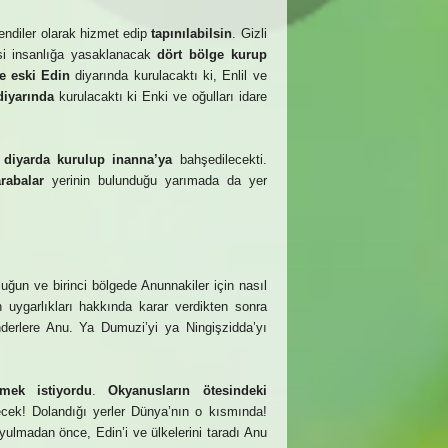
endiler olarak hizmet edip
tapınılabilsin
. Gizli
esi insanlığa yasaklanacak
dört bölge kurup
ge eski Edin
diyarında kurulacaktı ki, Enlil ve
 diyarında
kurulacaktı ki Enki ve oğulları idare
 diyarda kurulup inanna’ya
bahşedilecekti.
rabalar
yerinin bulunduğu yarımada da yer
uğun ve birinci bölgede Anunnakiler için nasıl
n uygarlıkları hakkında karar verdikten sonra
derlere Anu. Ya Dumuzi’yi ya Ningişzidda’yı
mek istiyordu
.
Okyanusların ötesindeki
cek! Dolandığı yerler Dünya’nın o kısmında!
oyulmadan önce, Edin’i ve ülkelerini taradı Anu