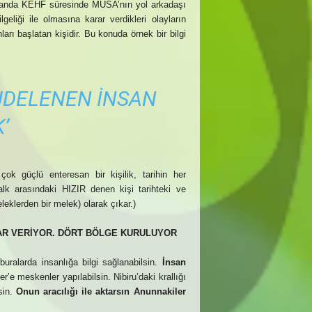
Kuranda KEHF süresinde MUSA’nın yol arkadaşı
eliği ile olmasına karar verdikleri olayların
rı başlatan kişidir. Bu konuda örnek bir bilgi
DELENEN İNSAN
’
çok güçlü enteresan bir kişilik, tarihin her
halk arasındaki HIZIR denen kişi tarihteki ve
klerden bir melek) olarak çıkar.)
AR VERİYOR. DÖRT BÖLGE KURULUYOR
uralarda insanlığa bilgi sağlanabilsin.
İnsan
’e meskenler yapılabilsin. Nibiru’daki krallığı
lsin.
Onun aracılığı ile aktarsın Anunnakiler