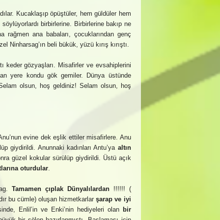
dılar. Kucaklaşıp öpüştüler, hem güldüler hem
öylüyorlardı birbirlerine. Birbirlerine bakıp ne
ına rağmen ana babaları, çocuklarından genç
el Ninharsag’ın beli bükük, yüzü kırış kırıştı.
tı keder gözyaşları. Misafirler ve evsahiplerini
lanan yere kondu gök gemiler. Dünya üstünde
 Selam olsun, hoş geldiniz! Selam olsun, hoş
nu’nun evine dek eşlik ettiler misafirlere. Anu
lüp giydirildi. Anunnaki kadınları Antu’ya
altın
nra güzel kokular sürülüp giydirildi. Üstü açık
larına oturdular
.
sag.
Tamamen çıplak Dünyalılardan
!!!!!! (
ıdır bu cümle) oluşan hizmetkarlar
şarap ve iyi
nde, Enlil’in ve Enki’nin hediyeleri olan
bir
büyük bir şölen hazırlanmıştı. Başlaması için