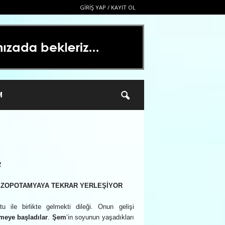
GIRIŞ YAP / KAYIT OL
M
2
EZOPOTAMYAYA TEKRAR YERLEŞİYOR
ile birlikte gelmekti dileği. Onun gelişi
meye başladılar
.
Şem
‘in soyunun yaşadıkları