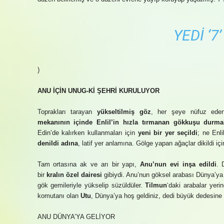
YEDI ‘7’
)
ANU İÇİN UNUG-Kİ ŞEHRİ KURULUYOR
Toprakları tarayan
yükseltilmiş göz
, her şeye nüfuz eden
mekanının içinde Enlil’in hızla tırmanan gökkuşu durma
Edin’de kalırken kullanmaları için
yeni bir yer seçildi
; ne Enli
denildi adına
, latif yer anlamına. Gölge yapan ağaçlar dikildi içi
Tam ortasına ak ve arı bir yapı,
Anu’nun evi inşa edildi
. 
bir
kralın özel dairesi
gibiydi. Anu’nun göksel arabası Dünya’ya 
gök gemileriyle yükselip süzüldüler.
Tilmun
‘daki arabalar yeri
komutanı olan
Utu
, Dünya’ya hoş geldiniz, dedi büyük dedesine 
ANU DÜNYA’YA GELİYOR