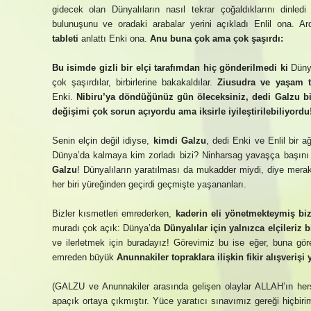
gidecek olan Dünyalıların nasıl tekrar çoğaldıklarını dinled
bulunuşunu ve oradaki arabalar yerini açıkladı Enlil ona. 
tableti
anlattı Enki ona.
Anu buna çok ama çok şaşırdı:
Bu isimde gizli bir elçi tarafımdan hiç gönderilmedi ki
Dünya
çok şaşırdılar, birbirlerine bakakaldılar.
Ziusudra ve yaşam t
Enki.
Nibiru’ya döndüğünüz gün öleceksiniz, dedi Galzu bi
değişimi çok sorun açıyordu ama iksirle iyileştirilebiliyordu
Senin elçin değil idiyse,
kimdi Galzu
, dedi Enki ve Enlil bir a
Dünya’da kalmaya kim zorladı bizi? Ninharsag yavaşça başını 
Galzu
! Dünyalıların yaratılması da mukadder miydi, diye merak
her biri yüreğinden geçirdi geçmişte yaşananları.
Bizler kısmetleri emrederken,
kaderin eli yönetmekteymiş biz
muradı çok açık: Dünya’da
Dünyalılar için yalnızca elçileriz b
ve ilerletmek için buradayız! Görevimiz bu ise eğer, buna gör
emreden büyük
Anunnakiler topraklara ilişkin fikir alışverişi 
(GALZU ve Anunnakiler arasında gelişen olaylar ALLAH’ın herşe
apaçık ortaya çıkmıştır. Yüce yaratıcı sınavımız gereği hiçbir