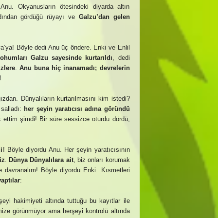
i Anu. Okyanusların ötesindeki diyarda altın
Ardından gördüğü rüyayı ve
Galzu’dan gelen
’ya! Böyle dedi Anu üç öndere. Enki ve Enlil
ohumları Galzu sayesinde kurtarıldı
, dedi
zlere
.
Anu buna hiç inanamadı; devrelerin
!
ğızdan. Dünyalıların kurtarılmasını kim istedi?
salladı:
her şeyin yaratıcısı adına göründü
 ettim şimdi! Bir süre sessizce oturdu dördü;
i
! Böyle diyordu Anu. Her şeyin yaratıcısının
iz
.
Dünya Dünyalılara ait
, biz onları korumak
e davranalım! Böyle diyordu Enki. Kısmetleri
yaptılar
:
yi hakimiyeti altında tuttuğu bu kayıtlar ile
imize görünmüyor ama herşeyi kontrolü altında