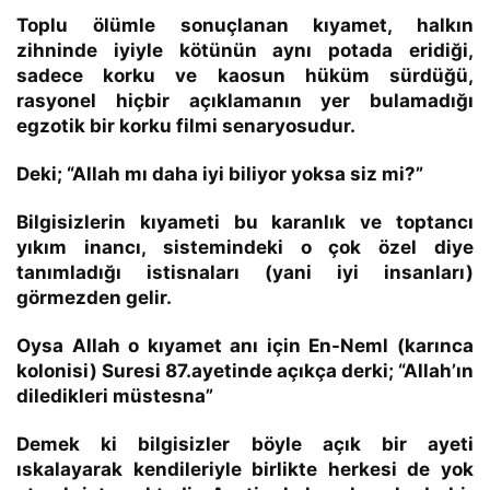
Toplu ölümle sonuçlanan kıyamet, halkın
zihninde iyiyle kötünün aynı potada eridiği,
sadece korku ve kaosun hüküm sürdüğü,
rasyonel hiçbir açıklamanın yer bulamadığı
egzotik bir korku filmi senaryosudur.
Deki; “Allah mı daha iyi biliyor yoksa siz mi?”
Bilgisizlerin kıyameti bu karanlık ve toptancı
yıkım inancı, sistemindeki o çok özel diye
tanımladığı istisnaları (yani iyi insanları)
görmezden gelir.
Oysa Allah o kıyamet anı için En-Neml (karınca
kolonisi) Suresi 87.ayetinde açıkça derki;
“Allah’ın
diledikleri müstesna”
Demek ki bilgisizler böyle açık bir ayeti
ıskalayarak kendileriyle birlikte herkesi de yok