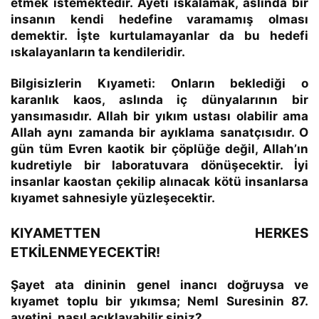
etmek istemektedir. Ayeti ıskalamak, aslında bir
insanın kendi hedefine varamamış olması
demektir. İşte kurtulamayanlar da bu hedefi
ıskalayanların ta kendileridir.
Bilgisizlerin Kıyameti:
Onların beklediği o
karanlık kaos, aslında iç dünyalarının bir
yansımasıdır. Allah bir yıkım ustası olabilir ama
Allah aynı zamanda bir ayıklama sanatçısıdır. O
gün tüm Evren kaotik bir çöplüğe değil, Allah’ın
kudretiyle bir laboratuvara dönüşecektir.
İyi
insanlar kaostan çekilip alınacak kötü insanlarsa
kıyamet sahnesiyle yüzleşecektir.
KIYAMETTEN HERKES
ETKİLENMEYECEKTİR!
Şayet ata dininin genel inancı doğruysa ve
kıyamet toplu bir yıkımsa; Neml Suresinin 87.
ayetini nasıl açıklayabilir siniz?