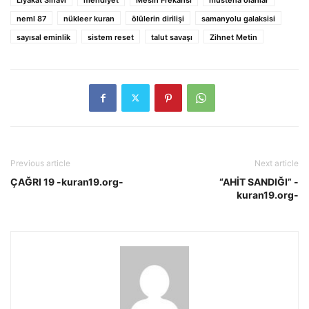
neml 87
nükleer kuran
ölülerin dirilişi
samanyolu galaksisi
sayısal eminlik
sistem reset
talut savaşı
Zihnet Metin
Previous article
Next article
ÇAĞRI 19 -kuran19.org-
“AHİT SANDIĞI” -
kuran19.org-