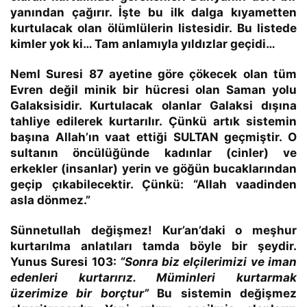
yanından çağırır. İşte bu ilk dalga kıyametten
kurtulacak olan ölümlülerin listesidir. Bu listede
kimler yok ki… Tam anlamıyla yıldızlar geçidi…
Neml Suresi 87 ayetine göre
çökecek olan tüm
Evren değil minik bir hücresi olan Saman yolu
Galaksisidir.
Kurtulacak olanlar Galaksi dışına
tahliye edilerek kurtarılır. Çünkü artık sistemin
başına
Allah’ın vaat ettiği SULTAN geçmiştir.
O
sultanın öncülüğünde kadınlar
(cinler)
ve
erkekler
(insanlar)
yerin ve göğün bucaklarından
geçip çıkabilecektir. Çünkü:
“Allah vaadinden
asla dönmez.”
Sünnetullah değişmez!
Kur’an’daki o meşhur
kurtarılma anlatıları tamda böyle bir şeydir.
Yunus Suresi 103:
“Sonra biz elçilerimizi ve iman
edenleri kurtarırız. Müminleri kurtarmak
üzerimize bir borçtur”
Bu sistemin değişmez