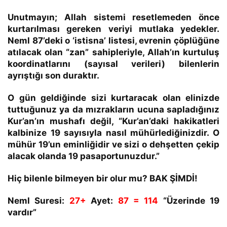
Unutmayın;
Allah sistemi resetlemeden önce
kurtarılması gereken veriyi mutlaka yedekler.
Neml 87’deki o ‘istisna’ listesi, evrenin çöplüğüne
atılacak olan “zan” sahipleriyle, Allah’ın kurtuluş
koordinatlarını (sayısal verileri) bilenlerin
ayrıştığı son duraktır.
O gün geldiğinde sizi kurtaracak olan elinizde
tuttuğunuz ya da mızrakların ucuna sapladığınız
Kur’an’ın mushafı değil, “Kur’an’daki hakikatleri
kalbinize 19 sayısıyla nasıl mühürlediğinizdir. O
mühür 19’un eminliğidir ve sizi o dehşetten çekip
alacak olanda 19 pasaportunuzdur.”
Hiç bilenle bilmeyen bir olur mu? BAK ŞİMDİ!
Neml Suresi:
27+
Ayet:
87 = 114
“Üzerinde 19
vardır”