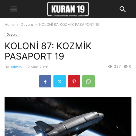
Home
Duyuru
KOLONİ 87: KOZMİK PASAPORT 19
Duyuru
KOLONİ 87: KOZMİK
PASAPORT 19
337
0
By
admin
-
12 Mart 2026