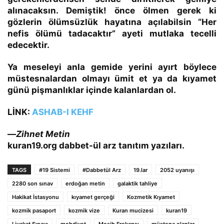
alınacaksın.
Demiştik!
önce ölmen gerek ki
gözlerin ölümsüzlük hayatına açılabilsin
“Her
nefis ölümü tadacaktır”
ayeti mutlaka tecelli
edecektir.
Ya meseleyi anla gemide yerini ayırt böylece
müstesnalardan olmayı ümit et ya da kıyamet
günü pişmanlıklar içinde kalanlardan ol.
LİNK:
ASHAB-I KEHF
—
Zihnet Metin
kuran19.org dabbet-ül arz tanıtım yazıları.
TAGS
#19 Sistemi
#Dabbetül Arz
19.lar
2052 uyanışı
2280 son sınav
erdoğan metin
galaktik tahliye
Hakikat İstasyonu
kıyamet gerçeği
Kozmetik Kıyamet
kozmik pasaport
kozmik vize
Kuran mucizesi
kuran19
Liyakat Sınavı
mehdiyet
Mesih Frekansı
müstena olanlar