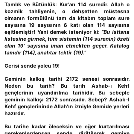
Tamlık ve Bütünlük:
Kur’an
114
suredir. Allah o
kozmik tahliyenin, o dehşetten müstesna
olmanın formülünü tam da kitabın toplam sure
sayısına 19 sayısının 6 katı olan 114 sayısına
eşitlemiştir! Yani demek isteniyor ki:
“
Bu istisna
listesine girmek, tüm sistemin (114 surenin) özeti
olan 19′ sayısına iman etmekten geçer. Katalog
tamdır (114), anahtar tektir (19).”
Gerisi sende yolcu 19!
Geminin kalkış tarihi 2172 senesi sonrasıdır.
Neden bu tarih? Bu tarih Ashab-ı Kehf
gençlerinin uyandırılma tarihidir. Bu sebeple
geminin kalkışı 2172 sonrasıdır. Sebep? Ashab-I
Kehf gençlerininde Allah’ın izniyle Gemide yerleri
hazırdır.
Bu tarihe kadar öleceksin ve eğer kurtarılması
gerekenlerdensen sende diriltilerek gemiye