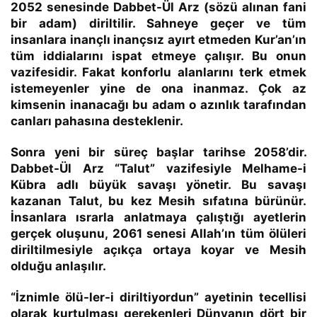
2052 senesinde
Dabbet-Ül Arz (sözü alınan fani
bir adam) diriltilir. Sahneye geçer ve tüm
insanlara inançlı inançsız ayırt etmeden Kur’an’ın
tüm iddialarını ispat etmeye çalışır. Bu onun
vazifesidir. Fakat konforlu alanlarını terk etmek
istemeyenler yine de ona inanmaz. Çok az
kimsenin inanacağı bu adam o azınlık tarafından
canları pahasına desteklenir.
Sonra yeni bir süreç başlar
tarihse 2058’dir.
Dabbet-Ül Arz “Talut” vazifesiyle Melhame-i
Kübra adlı büyük savaşı yönetir. Bu savaşı
kazanan Talut, bu kez Mesih sıfatına bürünür.
İnsanlara ısrarla anlatmaya çalıştığı ayetlerin
gerçek oluşunu, 2061 senesi Allah’ın tüm ölüleri
diriltilmesiyle açıkça ortaya koyar ve Mesih
olduğu anlaşılır.
“İznimle ölü-ler-i diriltiyordun”
ayetinin tecellisi
olarak kurtulması gerekenleri Dünyanın dört bir