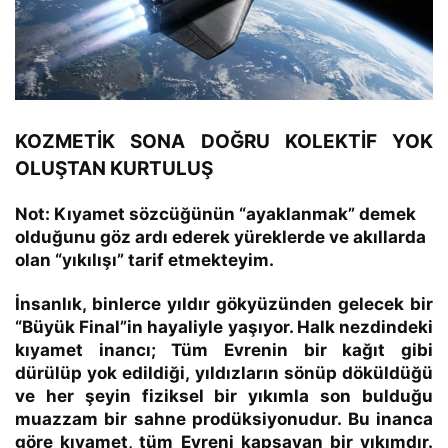
KOZMETİK SONA DOĞRU KOLEKTİF YOK
OLUŞTAN KURTULUŞ
Not:
Kıyamet sözcüğünün “ayaklanmak” demek
olduğunu göz ardı ederek yüreklerde ve akıllarda
olan “yıkılışı” tarif etmekteyim.
İnsanlık, binlerce yıldır gökyüzünden gelecek bir
“Büyük Final”in hayaliyle yaşıyor. Halk nezdindeki
kıyamet inancı; Tüm Evrenin bir kağıt gibi
dürülüp yok edildiği, yıldızların sönüp döküldüğü
ve her şeyin fiziksel bir yıkımla son bulduğu
muazzam bir sahne prodüksiyonudur. Bu inanca
göre kıyamet, tüm Evreni kapsayan bir yıkımdır.