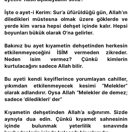
İşte o ayet-i Kerim:
Sur’a üfürüldüğü gün,
Allah’ın
diledikleri müstesna olmak üzere
göklerde ve
yerde kim varsa hepsi dehşet içinde kalır. Hepsi
boyunları bükük olarak O’na gelirler.
Bakınız bu ayet kıyametin dehşetinden herkesin
etkilenmeyeceğini İSİM vermeden zikreder.
Neden isim vermez? Çünkü kimlerin
kurtulacağını sadece Allah bilir.
Bu ayeti kendi keyiflerince yorumlayan cahiller,
yıkımdan etkilenmeyecek kesimi “
Melekler
”
olarak adlandırır. Oysa Allah “Melekler de demez;
sadece ‘diledikleri’ der”
Kıyametin dehşetinden Allah’a sığınırım. Sizde
aynıyla dua edin. Çünkü kıyamet sahnesinin
içinde bulunmak
yeterlilik sınavında