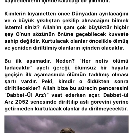
kaybedenlerin içinde kalacağı bir yıkımdır.
Kimlerin kıyametten önce Dünyadan ayrılacağını
ve o büyük yıkılıştan çekilip alınacağını bilmek
istermi siniz?
Allah’ın şanı çok büyüktür hiçbir
şey O’nun sözünün önüne geçebilecek kuvvete
sahip değildir.
Kurtulacak olanlar öncelikle ölmüş
ve yeniden diriltilmiş olanların içinden olacaktır.
Bu ilk aşamadır. Neden?
“Her nefis ölümü
tadacaktır”
ayeti gereği, ölümsüz bir hayata
geçişin ilk aşamasında ölümün tadılmış olması
şartı vardır.
Peki, kimdir o öldükten sonra
diriltilecekler?
Allah bize bu sürecin penceresini
“
Dabbet-Ül Arz’ı
” vaat ederken açar. Dabbet-ül
Arz
2052
senesinde diriltilip asli görevini yerine
getirmeden kurtulacak olanlar da dirilmeyecektir.