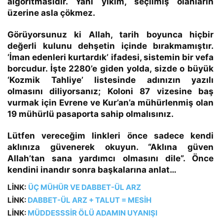
algoritmasıdır. Yani yıkım, seçilmiş olanların
üzerine asla çökmez.
Görüyorsunuz ki Allah, tarih boyunca hiçbir
değerli kulunu dehşetin içinde bırakmamıştır.
‘İman edenleri kurtardık’
ifadesi, sistemin bir vefa
borcudur. İşte 2280’e giden yolda, sizde o büyük
‘Kozmik Tahliye’ listesinde adınızın yazılı
olmasını diliyorsanız; Koloni 87 vizesine baş
vurmak için Evrene ve Kur’an’a mühürlenmiş olan
19 mühürlü pasaporta sahip olmalısınız.
Lütfen vereceğim linkleri önce sadece kendi
aklınıza güvenerek okuyun. “Aklına güven
Allah’tan sana yardımcı olmasını dile”. Önce
kendini inandır sonra başkalarına anlat…
LİNK:
ÜÇ MÜHÜR VE DABBET-ÜL ARZ
LİNK:
DABBET-ÜL ARZ + TALUT = MESİH
LİNK:
MÜDDESSSİR ÖLÜ ADAMIN UYANIŞI