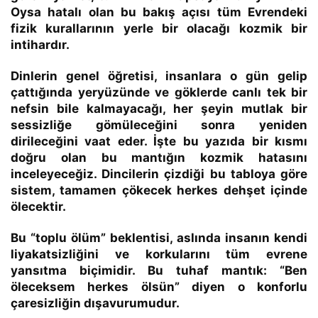
Oysa hatalı olan bu bakış açısı tüm Evrendeki
fizik kurallarının yerle bir olacağı kozmik bir
intihardır.
Dinlerin genel öğretisi, insanlara o gün gelip
çattığında yeryüzünde ve göklerde canlı tek bir
nefsin bile kalmayacağı, her şeyin mutlak bir
sessizliğe gömüleceğini sonra yeniden
dirileceğini vaat eder. İşte bu yazıda bir kısmı
doğru olan bu mantığın kozmik hatasını
inceleyeceğiz. Dincilerin çizdiği bu tabloya göre
sistem, tamamen çökecek herkes dehşet içinde
ölecektir.
Bu
“toplu ölüm”
beklentisi, aslında insanın kendi
liyakatsizliğini ve korkularını tüm evrene
yansıtma biçimidir. Bu tuhaf mantık:
“Ben
öleceksem herkes ölsün”
diyen o konforlu
çaresizliğin dışavurumudur.