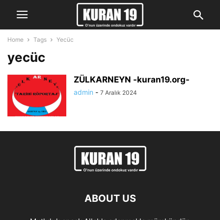
Home
Tags
Yecüc
yecüc
ZÜLKARNEYN -kuran19.org-
admin
-
7 Aralık 2024
ABOUT US