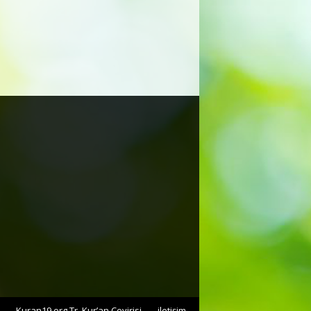
Kuran19.org Tr. Kur’an Çevirisi
iletişim