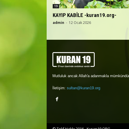
19
KAYIP KABİLE -kuran19.org-
admin
-
12 Ocak 2026
Mutluluk ancak Allah'a adanmakla mümkündür
İletişim:
sultan@kuran19.org
© Telif Hakkı 2016 - Kuran19.ORG