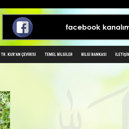
TR. KUR’AN ÇEVIRISI
TEMEL BILGILER
BILGI BANKASI
İLETIŞI