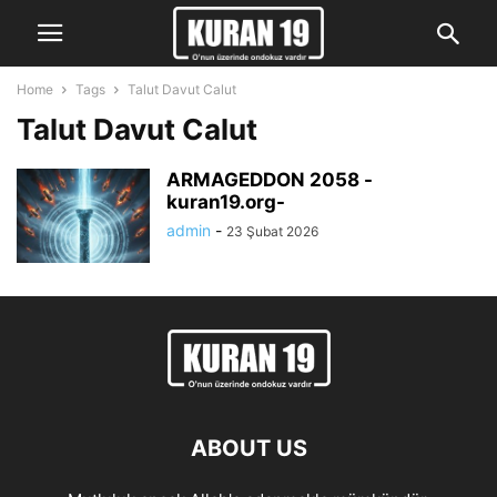
Home
Tags
Talut Davut Calut
Talut Davut Calut
ARMAGEDDON 2058 -
kuran19.org-
admin
-
23 Şubat 2026
ABOUT US