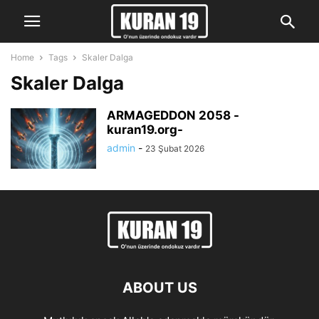
Home
Tags
Skaler Dalga
Skaler Dalga
ARMAGEDDON 2058 -
kuran19.org-
admin
-
23 Şubat 2026
ABOUT US