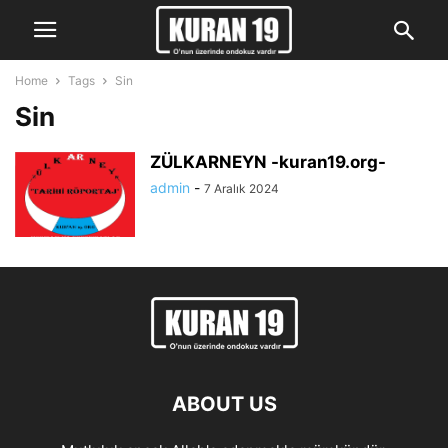
Home
Tags
Sin
Sin
ZÜLKARNEYN -kuran19.org-
admin
-
7 Aralık 2024
ABOUT US