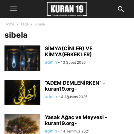
Home
Tags
Sibela
sibela
SİMYA(CİNLER) VE
KİMYA(ERKEKLER)
admin
-
13 Şubat 2026
“ADEM DEMLENİRKEN” -
kuran19.org-
admin
-
4 Ağustos 2025
Yasak Ağaç ve Meyvesi -
kuran19.org-
admin
-
14 Temmuz 2021