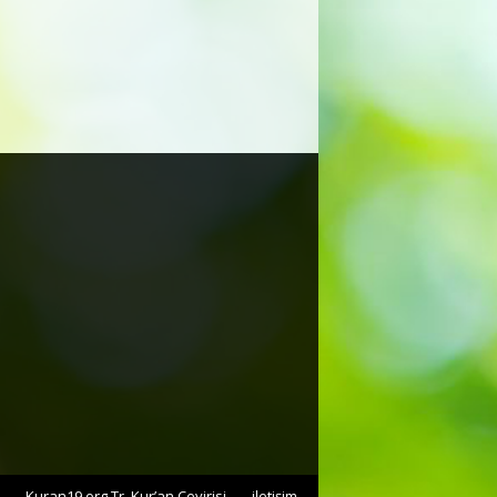
Kuran19.org Tr. Kur’an Çevirisi
iletişim