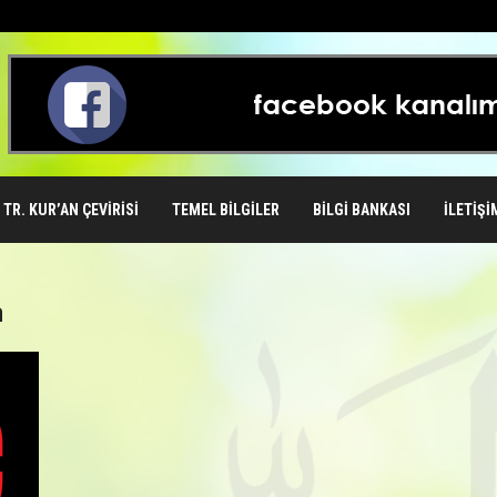
TR. KUR’AN ÇEVIRISI
TEMEL BILGILER
BILGI BANKASI
İLETIŞI
a