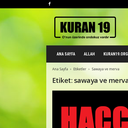
K
u
r
a
n
1
9
ANA SAYFA
ALLAH
KURAN19.ORG 
.
o
r
Ana Sayfa
Etiketler
Sawaya ve merva
g
Etiket: sawaya ve merv