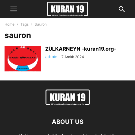
Home
Tags
Sauron
sauron
ZÜLKARNEYN -kuran19.org-
admin
-
7 Aralık 2024
ABOUT US