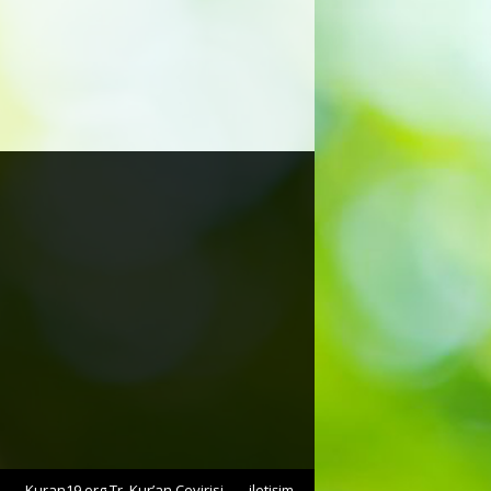
Kuran19.org Tr. Kur’an Çevirisi
iletişim