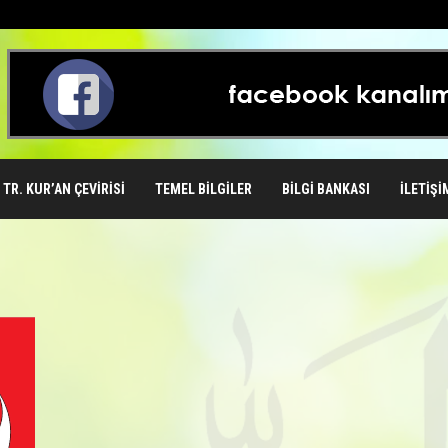
TR. KUR’AN ÇEVIRISI
TEMEL BILGILER
BILGI BANKASI
İLETIŞI