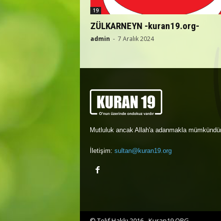
19
ZÜLKARNEYN -kuran19.org-
admin
-
7 Aralık 2024
Mutluluk ancak Allah'a adanmakla mümkündür
İletişim:
sultan@kuran19.org
© Telif Hakkı 2016 - Kuran19.ORG