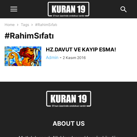
Home
Tags
#RahimSıfatı
#RahimSıfatı
HZ.DAVUT VE KAYIP ESMA!
Admin
-
2 Kasım 2016
ABOUT US