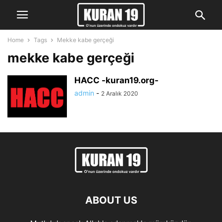
Home
Tags
Mekke kabe gerçeği
mekke kabe gerçeği
HACC -kuran19.org-
admin
-
2 Aralık 2020
ABOUT US