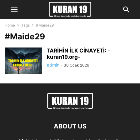
Home
Tags
#Maide29
#Maide29
TARİHİN İLK CİNAYETİ: -
kuran19.org-
admin
-
30 Ocak 2026
ABOUT US