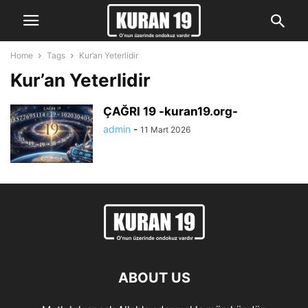
Home
Tags
Kur’an Yeterlidir
Kur’an Yeterlidir
ÇAĞRI 19 -kuran19.org-
admin
-
11 Mart 2026
ABOUT US