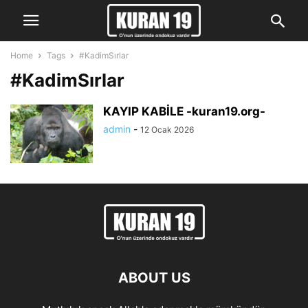
Home
Tags
#KadimSırlar
#KadimSırlar
KAYIP KABİLE -kuran19.org-
admin
-
12 Ocak 2026
ABOUT US