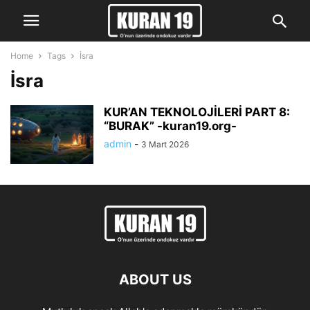
Home
Tags
İsra
İsra
KUR’AN TEKNOLOJİLERİ PART 8:
“BURAK” -kuran19.org-
admin
-
3 Mart 2026
ABOUT US