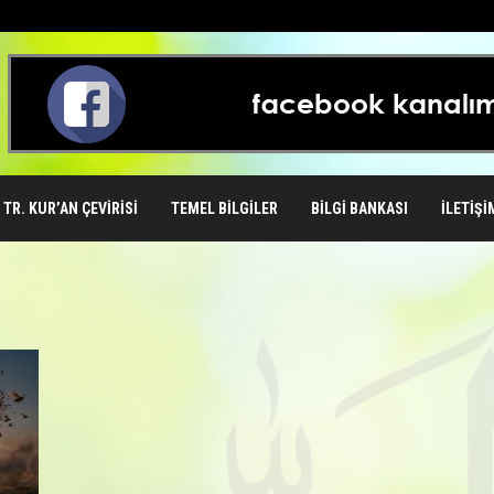
TR. KUR’AN ÇEVIRISI
TEMEL BILGILER
BILGI BANKASI
İLETIŞI