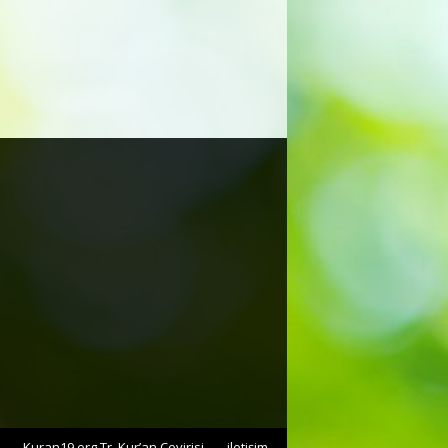
Kuran19.org Tr. Kur’an Çevirisi
iletişim