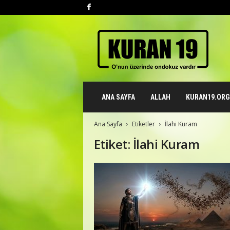
K
u
r
a
n
1
9
ANA SAYFA
ALLAH
KURAN19.ORG 
.
o
r
Ana Sayfa
Etiketler
İlahi Kuram
g
Etiket: İlahi Kuram