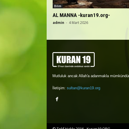
Bilim
AL MANNA -kuran19.org-
admin
-
4 Mart 2026
Mutluluk ancak Allah'a adanmakla mümkündür
İletişim:
sultan@kuran19.org
© Telif Hakkı 2016 - Kuran19.ORG