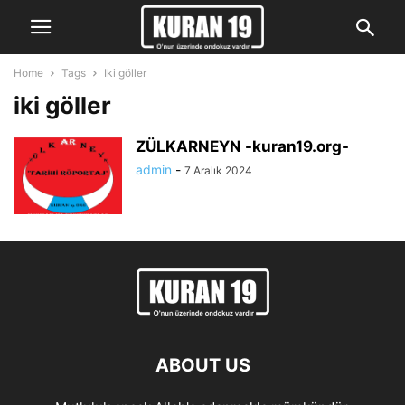
Home
Tags
Iki göller
iki göller
ZÜLKARNEYN -kuran19.org-
admin
-
7 Aralık 2024
ABOUT US