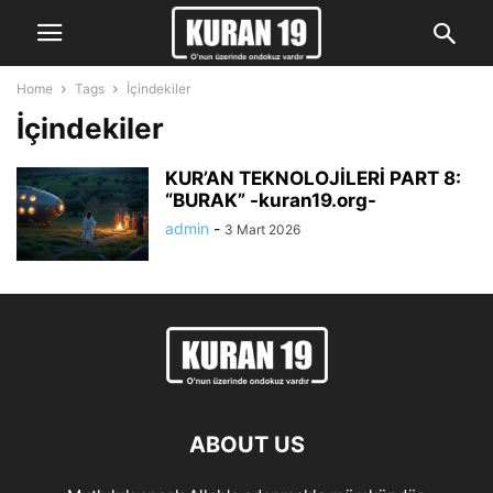
Home
Tags
İçindekiler
İçindekiler
KUR’AN TEKNOLOJİLERİ PART 8:
“BURAK” -kuran19.org-
admin
-
3 Mart 2026
ABOUT US