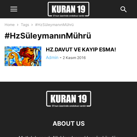
Home
Tags
#HzSüleymanınMührü
#HzSüleymanınMührü
HZ.DAVUT VE KAYIP ESMA!
Admin
-
2 Kasım 2016
ABOUT US