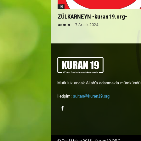
19
ZÜLKARNEYN -kuran19.org-
admin
-
7 Aralık 2024
Mutluluk ancak Allah'a adanmakla mümkündür
İletişim:
sultan@kuran19.org
© Telif Hakkı 2016 - Kuran19.ORG