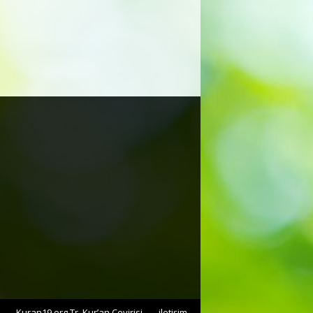
Kuran19.org Tr. Kur’an Çevirisi
iletişim