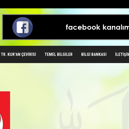
TR. KUR’AN ÇEVIRISI
TEMEL BILGILER
BILGI BANKASI
İLETIŞI