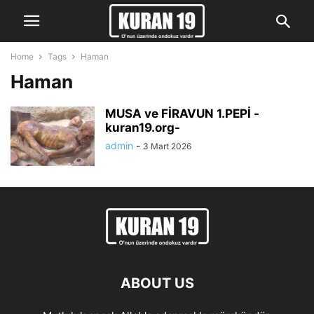
Home
Tags
Haman
Haman
MUSA ve FİRAVUN 1.PEPİ -
kuran19.org-
admin
-
3 Mart 2026
ABOUT US