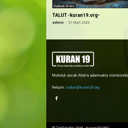
Dabbet-Ül Arz
TALUT -kuran19.org-
admin
-
31 Mart 2026
Mutluluk ancak Allah'a adanmakla mümkündür
İletişim:
sultan@kuran19.org
© Telif Hakkı 2016 - Kuran19.ORG