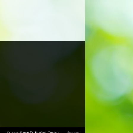
Kuran19.org Tr. Kur’an Çevirisi
iletişim