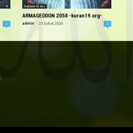
Dabbet-Ül Arz
ARMAGEDDON 2058 -kuran19.org-
admin
-
23 Şubat 2026
0
7
.