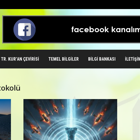
TR. KUR’AN ÇEVIRISI
TEMEL BILGILER
BILGI BANKASI
İLETIŞI
ü
tokolü