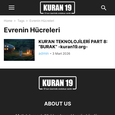
Home
Tags
Evrenin Hücreleri
Evrenin Hücreleri
KUR’AN TEKNOLOJİLERİ PART 8:
“BURAK” -kuran19.org-
admin
-
3 Mart 2026
ABOUT US