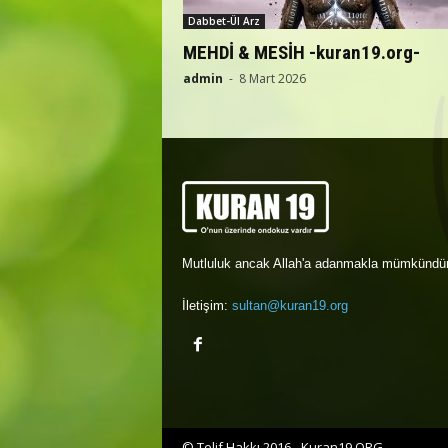
Dabbet-Ül Arz
MEHDİ & MESİH -kuran19.org-
admin
-
8 Mart 2026
Mutluluk ancak Allah'a adanmakla mümkündür
İletişim:
sultan@kuran19.org
© Telif Hakkı 2016 - Kuran19.ORG