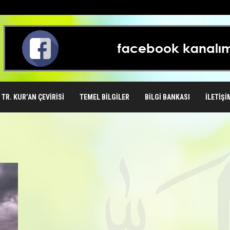
TR. KUR’AN ÇEVIRISI
TEMEL BILGILER
BILGI BANKASI
İLETIŞI