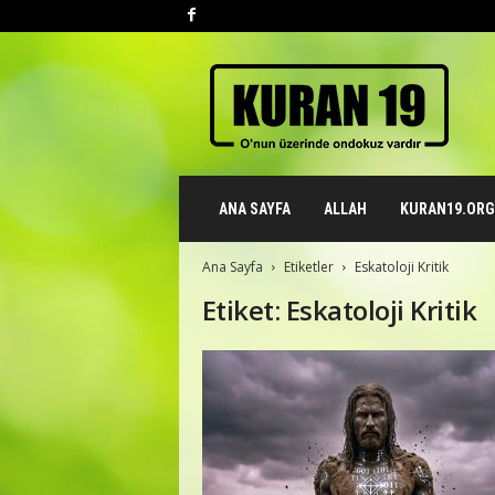
K
u
r
a
n
1
9
ANA SAYFA
ALLAH
KURAN19.ORG 
.
o
r
Ana Sayfa
Etiketler
Eskatoloji Kritik
g
Etiket: Eskatoloji Kritik