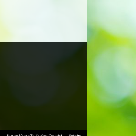
Kuran19.org Tr. Kur’an Çevirisi
iletişim