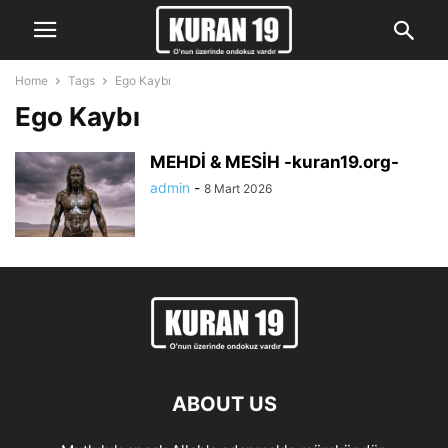
Home
Tags
Ego Kaybı
Ego Kaybı
MEHDİ & MESİH -kuran19.org-
admin
-
8 Mart 2026
ABOUT US