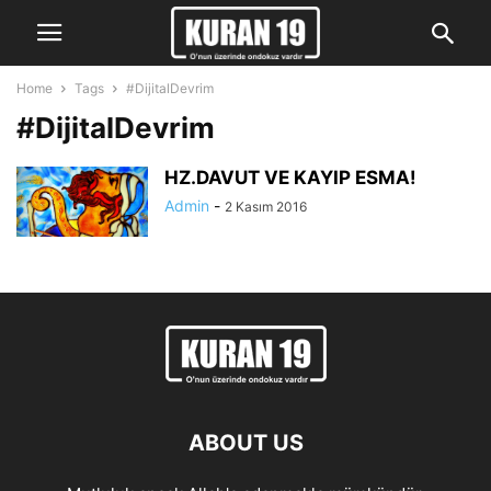
Home
Tags
#DijitalDevrim
#DijitalDevrim
HZ.DAVUT VE KAYIP ESMA!
Admin
-
2 Kasım 2016
ABOUT US